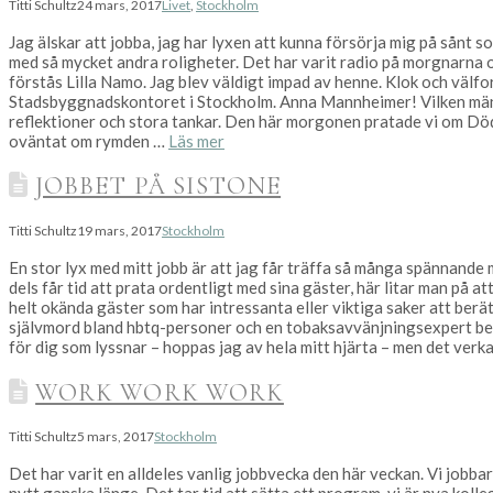
Titti Schultz
24 mars, 2017
Livet
,
Stockholm
Jag älskar att jobba, jag har lyxen att kunna försörja mig på sånt so
med så mycket andra roligheter. Det har varit radio på morgnarna oc
förstås Lilla Namo. Jag blev väldigt impad av henne. Klok och välf
Stadsbyggnadskontoret i Stockholm. Anna Mannheimer! Vilken männis
reflektioner och stora tankar. Den här morgonen pratade vi om Död
oväntat om rymden …
Läs mer
JOBBET PÅ SISTONE
Titti Schultz
19 mars, 2017
Stockholm
En stor lyx med mitt jobb är att jag får träffa så många spännande
dels får tid att prata ordentligt med sina gäster, här litar man på a
helt okända gäster som har intressanta eller viktiga saker att ber
självmord bland hbtq-personer och en tobaksavvänjningsexpert be
för dig som lyssnar – hoppas jag av hela mitt hjärta – men det verkar
WORK WORK WORK
Titti Schultz
5 mars, 2017
Stockholm
Det har varit en alldeles vanlig jobbvecka den här veckan. Vi jobb