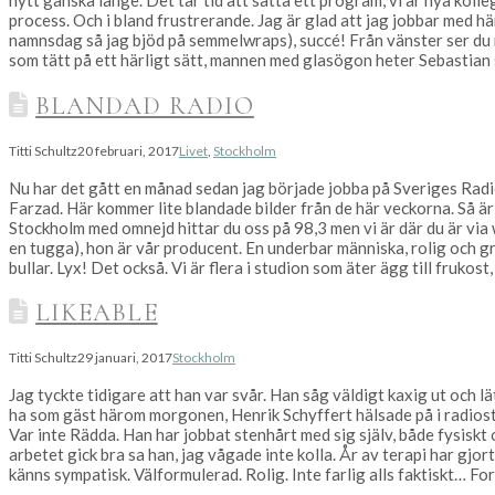
nytt ganska länge. Det tar tid att sätta ett program, vi är nya koll
process. Och i bland frustrerande. Jag är glad att jag jobbar med h
namnsdag så jag bjöd på semmelwraps), succé! Från vänster ser du m
som tätt på ett härligt sätt, mannen med glasögon heter Sebastian 
BLANDAD RADIO
Titti Schultz
20 februari, 2017
Livet
,
Stockholm
Nu har det gått en månad sedan jag började jobba på Sveriges Rad
Farzad. Här kommer lite blandade bilder från de här veckorna. Så är 
Stockholm med omnejd hittar du oss på 98,3 men vi är där du är via 
en tugga), hon är vår producent. En underbar människa, rolig och gry
bullar. Lyx! Det också. Vi är flera i studion som äter ägg till frukost
LIKEABLE
Titti Schultz
29 januari, 2017
Stockholm
Jag tyckte tidigare att han var svår. Han såg väldigt kaxig ut och lät
ha som gäst härom morgonen, Henrik Schyffert hälsade på i radiostud
Var inte Rädda. Han har jobbat stenhårt med sig själv, både fysiskt 
arbetet gick bra sa han, jag vågade inte kolla. År av terapi har gjort
känns sympatisk. Välformulerad. Rolig. Inte farlig alls faktiskt… F