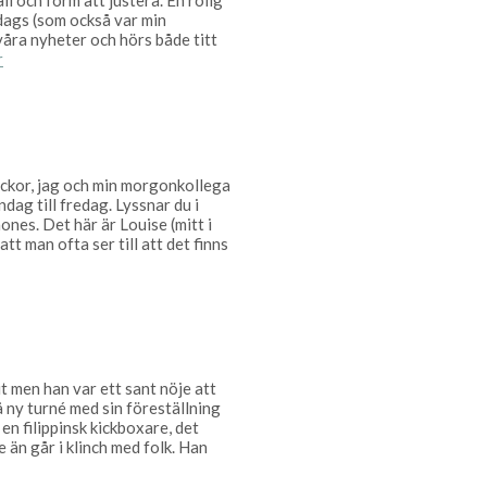
ll och form att justera. En rolig
sdags (som också var min
våra nyheter och hörs både titt
r
ckor, jag och min morgonkollega
dag till fredag. Lyssnar du i
ones. Det här är Louise (mitt i
t man ofta ser till att det finns
ut men han var ett sant nöje att
å ny turné med sin föreställning
en filippinsk kickboxare, det
e än går i klinch med folk. Han