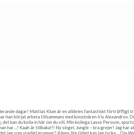
ierande dagar! Mattias Klum är en alldeles fantastiskt förträffligt t
 han börjat arbeta tillsammans med konstnären Iris Alexandrov. De 
 det kan du kolla in här om du vill. Min kollega Lasse Persson, sporto
an har…! Kaah är tillbaka!!! Ny singel, Jungle – bra grejer! Jag har al
är det jag som stadigt krymper? Känns lite tidigt kan jag tycka… Ola 