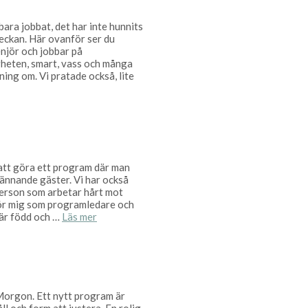
bara jobbat, det har inte hunnits
veckan. Här ovanför ser du
enjör och jobbar på
rheten, smart, vass och många
ng om. Vi pratade också, lite
 att göra ett program där man
spännande gäster. Vi har också
sperson som arbetar hårt mot
för mig som programledare och
n är född och …
Läs mer
 Morgon. Ett nytt program är