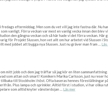
i fredags eftermiddag. Men som du vet vill jag inte fastna där. Nu ha
som vanligt. Förra veckan var mest en vanlig vecka innan den blev vi
studion den gångna veckan och så här hade vi det förra veckan. Här g
arig för Projekt Slussen, hon vet allt om hur arbetet vid Slussen i 
ellt med jobbet att bygga nya Slussen. Just nu gräver man fram …
Läs
sa om mitt jobb och dem jag träffar så jag kör en liten sammanfattnin
vad som attan och smart! Komikern Marika Carlsson, just nu reser hon
tillbaka till Stockholm i höst. Ofta baseras hennes föreställningar p
rifrån. Plus lampa och sprinkler. Alltid först i studion, vi har olika r
sspelare som alltid knyter vänsterdojan …
Läs mer