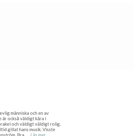
revlig människa och en av
är också väldigt kära i
rakel och väldigt väldigt rolig.
ltid gillat hans musik. Visste
Wenström. Bra, …
Läs mer