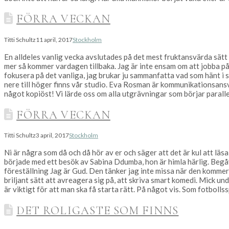
FÖRRA VECKAN
Titti Schultz
11 april, 2017
Stockholm
En alldeles vanlig vecka avslutades på det mest fruktansvärda sätt 
mer så kommer vardagen tillbaka. Jag är inte ensam om att jobba på 
fokusera på det vanliga, jag brukar ju sammanfatta vad som hänt i 
nere till höger finns vår studio. Eva Rosman är kommunikationsansv
något kopiöst! Vi lärde oss om alla utgrävningar som börjar parall
FÖRRA VECKAN
Titti Schultz
3 april, 2017
Stockholm
Ni är några som då och då hör av er och säger att det är kul att lä
började med ett besök av Sabina Ddumba, hon är himla härlig. Begå
föreställning Jag är Gud. Den tänker jag inte missa när den kommer 
briljant sätt att avreagera sig på, att skriva smart komedi. Mick unde
är viktigt för att man ska få starta rätt. På något vis. Som fotboll
DET ROLIGASTE SOM FINNS