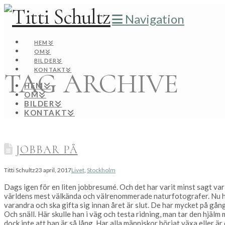
Navigation
HEM
OM
BILDER
KONTAKT
TAG ARCHIVE
HEM
OM
BILDER
KONTAKT
JOBBAR PÅ
Titti Schultz
23 april, 2017
Livet
,
Stockholm
Dags igen för en liten jobbresumé. Och det har varit minst sagt var
världens mest välkända och välrenommerade naturfotografer. Nu har
varandra och ska gifta sig innan året är slut. De har mycket på gång,
Och snäll. Här skulle han i väg och testa ridning, man tar den hjälm m
dock inte att han är så lång. Har alla människor börjat växa eller 