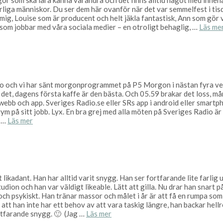
egor som ska lära känna varandra och det finns alltid något med innehå
ärliga människor. Du ser dem här ovanför när det var semmelfest i ti
ig, Louise som är producent och helt jäkla fantastisk, Ann som gör 
som jobbar med våra sociala medier – en otroligt behaglig, …
Läs me
io och vi har sänt morgonprogrammet på P5 Morgon i nästan fyra ve
det, dagens första kaffe är den bästa. Och 05.59 brakar det loss, mån
webb och app. Sveriges Radio.se eller SRs app i android eller smartph
m på sitt jobb. Lyx. En bra grej med alla möten på Sveriges Radio är at
, …
Läs mer
 likadant. Han har alltid varit snygg. Han ser fortfarande lite farlig 
ion och han var väldigt likeable. Lätt att gilla. Nu drar han snart p
och psykiskt. Han tränar massor och målet i år är att få en rumpa som 
 att han inte har ett behov av att vara taskig längre, han backar hellr
ortfarande snygg. 🙂 (Jag …
Läs mer