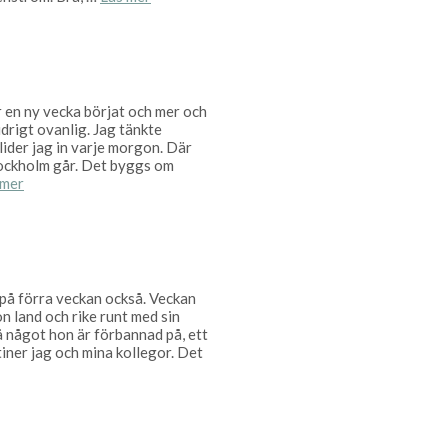
r en ny vecka börjat och mer och
drigt ovanlig. Jag tänkte
lider jag in varje morgon. Där
Stockholm går. Det byggs om
 mer
g på förra veckan också. Veckan
 land och rike runt med sin
å något hon är förbannad på, ett
utiner jag och mina kollegor. Det