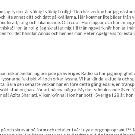
m jag tycker är väldigt väldigt roligt. Den här veckan har jag nästan 
h lite annat ditt och datt på kvällarna. Här kommer lite bilder från 
ormulerad, rolig och inkännande. Och cool. Hon rappar och hon är ing
ka! Hon är rolig, jag skrattar mig till träningsvärk när hon är i nä
en för det handlar Annas och hennes man Peter Apelgrens föreställni
 människor. Sedan jag började på Sveriges Radio så har jag möjlighet
tt lyssnarna faktiskt vill och orkar lyssna. Vi har kända, aktuella och 
ätta. Bara den senaste veckan har en före detta gängledare, en tran
sökt studion, bara för att nämna några. Mycket stimulerande även 
 så! Azita Shariati, vilken kvinna! Hon har bott i Sverige i 28 år, ho
ar på och skruvar på form och detaljer i vårt nya morgonprogram, P5