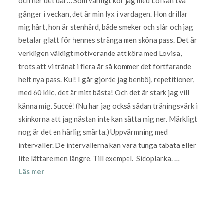
och ner det där… Som vanligt kör jag med Lofsan två
gånger i veckan, det är min lyx i vardagen. Hon drillar
mig hårt, hon är stenhård, både smeker och slår och jag
betalar glatt för hennes stränga men sköna pass. Det är
verkligen väldigt motiverande att köra med Lovisa,
trots att vi tränat i flera år så kommer det fortfarande
helt nya pass. Kul! I går gjorde jag benböj, repetitioner,
med 60 kilo, det är mitt bästa! Och det är stark jag vill
känna mig. Succé! (Nu har jag också sådan träningsvärk i
skinkorna att jag nästan inte kan sätta mig ner. Märkligt
nog är det en härlig smärta.) Uppvärmning med
intervaller. De intervallerna kan vara tunga tabata eller
lite lättare men längre. Till exempel. Sidoplanka. …
Läs mer