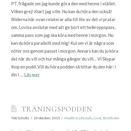
PT, frågade om jag kunde göra den med henne i stället.
Vilken grej! Klart jag ville. Nu kan du höra den också!
Bilderna här ovan relaterar alla till lite av det vi pratar
om. Lovisa avslutar med att ge bort ett helkroppspass,
samma pass som jag ska köra med henne i morgon. Nu
kan du köra parallellt med mig! Kul om vi är några som
nöter oss genom passet i morgon. Annars kan du ju köra
det när du vill och hur många gånger du vill… Vi Skypar
ihop en podd. Vill du höra podden så hittar du den här: I
din I …
Läs mer
TRÄNINGSPODDEN
Titti Schultz
19 oktober, 2015
Health & Lifestyle
,
Livet
,
Stockholm