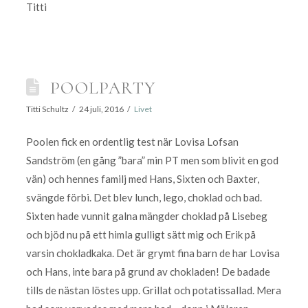
Titti
POOLPARTY
Titti Schultz
24 juli, 2016
Livet
Poolen fick en ordentlig test när Lovisa Lofsan
Sandström (en gång ”bara” min PT men som blivit en god
vän) och hennes familj med Hans, Sixten och Baxter,
svängde förbi. Det blev lunch, lego, choklad och bad.
Sixten hade vunnit galna mängder choklad på Lisebeg
och bjöd nu på ett himla gulligt sätt mig och Erik på
varsin chokladkaka. Det är grymt fina barn de har Lovisa
och Hans, inte bara på grund av chokladen! De badade
tills de nästan löstes upp. Grillat och potatissallad. Mera