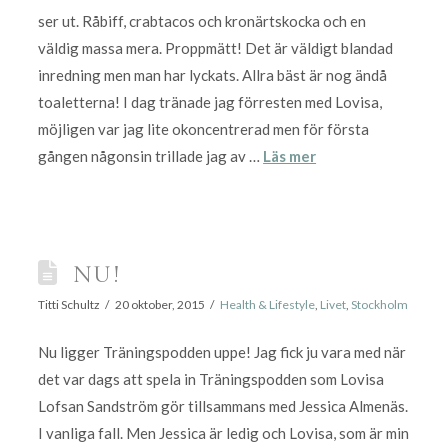
ser ut. Råbiff, crabtacos och kronärtskocka och en
väldig massa mera. Proppmätt! Det är väldigt blandad
inredning men man har lyckats. Allra bäst är nog ändå
toaletterna! I dag tränade jag förresten med Lovisa,
möjligen var jag lite okoncentrerad men för första
gången någonsin trillade jag av …
Läs mer
NU!
Titti Schultz
20 oktober, 2015
Health & Lifestyle
,
Livet
,
Stockholm
Nu ligger Träningspodden uppe! Jag fick ju vara med när
det var dags att spela in Träningspodden som Lovisa
Lofsan Sandström gör tillsammans med Jessica Almenäs.
I vanliga fall. Men Jessica är ledig och Lovisa, som är min