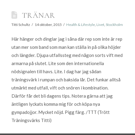
TRÄNAR
Titti Schultz
14 oktober, 2015
Health & Lifestyle
,
Livet
,
Stockholm
Här hänger och dinglar jag i såna där rep som inte är rep
utan mer som band som man kan ställa in på olika höjder
och längder. Djupa utfallssteg med någon sorts vift med
armarna på slutet. Lite som den internationella
nödsignalen till havs. Lite. I dag har jag sådan
träningsvärk i rumpan och baksida lår. Det funkar alltså
utmärkt med utfall, vift och snören i kombination.
Därför får det bli dagens tips. Notera gärna att jag
äntligen lyckats komma mig för och köpa nya
gympadojjor. Mycket nöjd. Pigg färg. /TTT (Trött
Träningsvärks Titti)