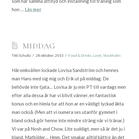
som har samma attityd och inställning till träning som
hon …
Läs mer
MIDDAG
Titti Schultz
28 oktober, 2015
Food & Drinks
,
Livet
,
Stockholm
Häromkvällen lockade Lovisa Sandström och hennes
man Hans med sig mig och Erik ut på middag. De
behövde inte tjata… Lovisa är ju min PT till vardags men
efter alla dessa år har vi blivit vänner, en fantastisk
bonus och en himla tur att hon ar en väldigt lyckad äkta
man också. (Men att vi numera ses utanför gymmet i
bland också gör henne inte mindre sträng när vi tränar.)
Vi var på Nosh and Chow. Lite suddigt, men så är det ju i
bland. Matbilder… Hmm. Det smakar alltid bättre än det