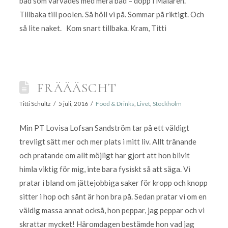
bad som varvades med mera bad – dopp i Mälaren.
Tillbaka till poolen. Så höll vi på. Sommar på riktigt. Och
så lite naket. Kom snart tillbaka. Kram, Titti
FRÄÄÄSCHT
Titti Schultz
5 juli, 2016
Food & Drinks
,
Livet
,
Stockholm
Min PT Lovisa Lofsan Sandström tar på ett väldigt
trevligt sätt mer och mer plats i mitt liv. Allt tränande
och pratande om allt möjligt har gjort att hon blivit
himla viktig för mig, inte bara fysiskt så att säga. Vi
pratar i bland om jättejobbiga saker för kropp och knopp
sitter i hop och sånt är hon bra på. Sedan pratar vi om en
väldig massa annat också, hon peppar, jag peppar och vi
skrattar mycket! Häromdagen bestämde hon vad jag