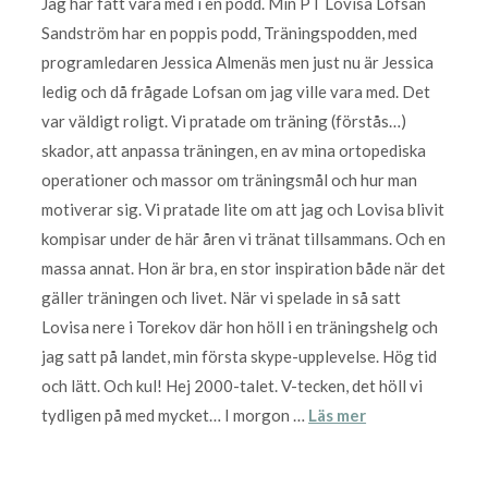
Jag har fått vara med i en podd. Min PT Lovisa Lofsan
Sandström har en poppis podd, Träningspodden, med
programledaren Jessica Almenäs men just nu är Jessica
ledig och då frågade Lofsan om jag ville vara med. Det
var väldigt roligt. Vi pratade om träning (förstås…)
skador, att anpassa träningen, en av mina ortopediska
operationer och massor om träningsmål och hur man
motiverar sig. Vi pratade lite om att jag och Lovisa blivit
kompisar under de här åren vi tränat tillsammans. Och en
massa annat. Hon är bra, en stor inspiration både när det
gäller träningen och livet. När vi spelade in så satt
Lovisa nere i Torekov där hon höll i en träningshelg och
jag satt på landet, min första skype-upplevelse. Hög tid
och lätt. Och kul! Hej 2000-talet. V-tecken, det höll vi
tydligen på med mycket… I morgon …
Läs mer