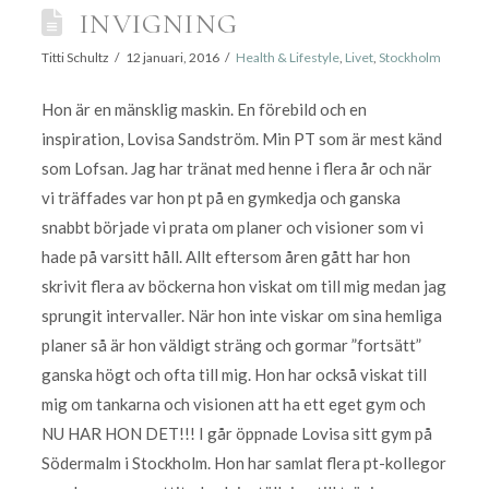
INVIGNING
Titti Schultz
12 januari, 2016
Health & Lifestyle
,
Livet
,
Stockholm
Hon är en mänsklig maskin. En förebild och en
inspiration, Lovisa Sandström. Min PT som är mest känd
som Lofsan. Jag har tränat med henne i flera år och när
vi träffades var hon pt på en gymkedja och ganska
snabbt började vi prata om planer och visioner som vi
hade på varsitt håll. Allt eftersom åren gått har hon
skrivit flera av böckerna hon viskat om till mig medan jag
sprungit intervaller. När hon inte viskar om sina hemliga
planer så är hon väldigt sträng och gormar ”fortsätt”
ganska högt och ofta till mig. Hon har också viskat till
mig om tankarna och visionen att ha ett eget gym och
NU HAR HON DET!!! I går öppnade Lovisa sitt gym på
Södermalm i Stockholm. Hon har samlat flera pt-kollegor