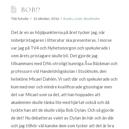
BOB!?
Titti Schultz
13 oktober, 2016
Books
,
Livet
,
Stockholm
Det är en av höjdpunkterna på året tycker jag, när
nobelpristagaren i litteratur ska presenteras. I morse
var jag på TV4 och Nyhetsmorgon och spekulerade i
vem årets pristagare skulle bli. Det gjorde jag
tillsammans med DNs otroligt kunniga Åsa Bäckman och
professorn vid Handelshögskolan i Stockholm, den
helsköne Micael Dahlén. Vi satt där och spekulerade och
kom med mer och mindre kvalificerade gissningar men
det var Micael som sa det, att han hoppades att
akademien skulle tänka lite med hjärtat också och då
tyckte han att de skulle välja Bob Dylan. Och så gjorde
de det! Nu debatteras valet av Dylan än här och än där
och jag tillhör väl kanske dem som tycker att det är bra