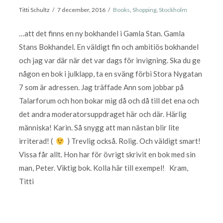
Titti Schultz
7 december, 2016
Books
,
Shopping
,
Stockholm
…att det finns en ny bokhandel i Gamla Stan. Gamla
Stans Bokhandel. En väldigt fin och ambitiös bokhandel
och jag var där när det var dags för invigning. Ska du ge
någon en bok i julklapp, ta en sväng förbi Stora Nygatan
7 som är adressen. Jag träffade Ann som jobbar på
Talarforum och hon bokar mig då och då till det ena och
det andra moderatorsuppdraget här och där. Härlig
människa! Karin. Så snygg att man nästan blir lite
irriterad! (
) Trevlig också. Rolig. Och väldigt smart!
Vissa får allt. Hon har för övrigt skrivit en bok med sin
man, Peter. Viktig bok. Kolla här till exempel! Kram,
Titti