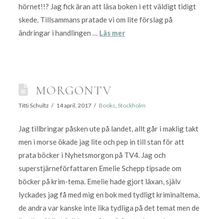
hörnet!!? Jag fick äran att läsa boken i ett väldigt tidigt
skede. Tillsammans pratade vi om lite förslag på
ändringar i handlingen …
Läs mer
MORGONTV
Titti Schultz
14 april, 2017
Books
,
Stockholm
Jag tillbringar påsken ute på landet, allt går i maklig takt
men i morse ökade jag lite och pep in till stan för att
prata böcker i Nyhetsmorgon på TV4. Jag och
superstjärneförfattaren Emelie Schepp tipsade om
böcker på krim-tema. Emelie hade gjort läxan, själv
lyckades jag få med mig en bok med tydligt kriminaltema,
de andra var kanske inte lika tydliga på det temat men de