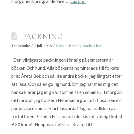
morgonens programledare, …
Läs mer
PACKNING
Titti Schultz
7 juli, 2018
Böcker
,
Boktips
,
Books
,
Livet
Den viktigaste packningen för mig på semestern är
böcker. Och hund. Alla böckerna nominerade till folkets
pris; Årets Bok och så lite andra böcker jag längtat efter
att läsa. Och så en gullig hund. Om jag har med mig det
här så klarar jag mig var som helst en sommar. I morgon
bitti pratar jag böcker i Nyhetsmorgon och tipsar om ett
par deckare som är klart läsvärda! Jag har sällskap av
författaren Pernilla Ericson och det ska bli väldigt kul. kl
9.30 kör vi! Hoppas att vi ses. Kram, Titti