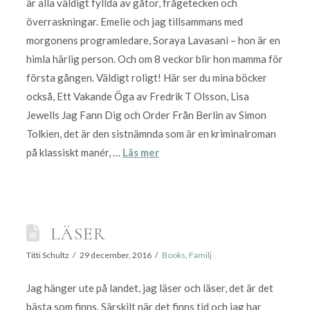
är alla väldigt fyllda av gåtor, frågetecken och
överraskningar. Emelie och jag tillsammans med
morgonens programledare, Soraya Lavasani – hon är en
himla härlig person. Och om 8 veckor blir hon mamma för
första gången. Väldigt roligt! Här ser du mina böcker
också, Ett Vakande Öga av Fredrik T Olsson, Lisa
Jewells Jag Fann Dig och Order Från Berlin av Simon
Tolkien, det är den sistnämnda som är en kriminalroman
på klassiskt manér, …
Läs mer
LÄSER
Titti Schultz
29 december, 2016
Books
,
Familj
Jag hänger ute på landet, jag läser och läser, det är det
bästa som finns. Särskilt när det finns tid och jag har