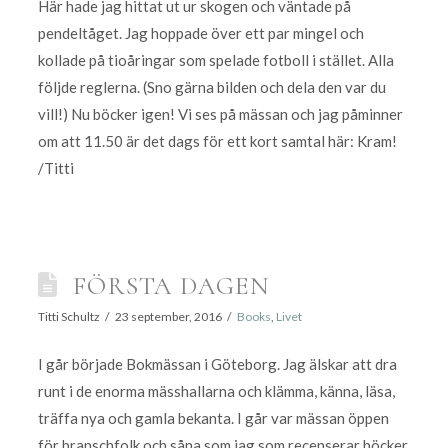
Här hade jag hittat ut ur skogen och väntade på
pendeltåget. Jag hoppade över ett par mingel och
kollade på tioåringar som spelade fotboll i stället. Alla
följde reglerna. (Sno gärna bilden och dela den var du
vill!) Nu böcker igen! Vi ses på mässan och jag påminner
om att 11.50 är det dags för ett kort samtal här: Kram!
/Titti
FÖRSTA DAGEN
Titti Schultz
23 september, 2016
Books
,
Livet
I går började Bokmässan i Göteborg. Jag älskar att dra
runt i de enorma mässhallarna och klämma, känna, läsa,
träffa nya och gamla bekanta. I går var mässan öppen
för branschfolk och såna som jag som recenserar böcker