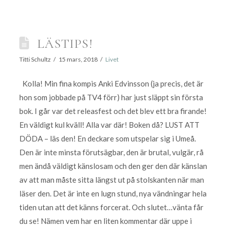
LÄSTIPS!
Titti Schultz
15 mars, 2018
Livet
Kolla! Min fina kompis Anki Edvinsson (ja precis, det är
hon som jobbade på TV4 förr) har just släppt sin första
bok. I går var det releasfest och det blev ett bra firande!
En väldigt kul kväll! Alla var där! Boken då? LUST ATT
DÖDA – läs den! En deckare som utspelar sig i Umeå.
Den är inte minsta förutsägbar, den är brutal, vulgär, rå
men ändå väldigt känslosam och den ger den där känslan
av att man måste sitta längst ut på stolskanten när man
läser den. Det är inte en lugn stund, nya vändningar hela
tiden utan att det känns forcerat. Och slutet…vänta får
du se! Nämen vem har en liten kommentar där uppe i