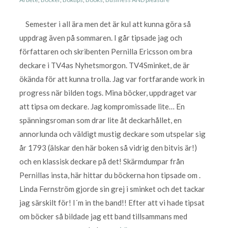
Semester i all ära men det är kul att kunna göra så
uppdrag även på sommaren. I går tipsade jag och
författaren och skribenten Pernilla Ericsson om bra
deckare i TV4as Nyhetsmorgon. TV4Sminket, de är
ökända för att kunna trolla. Jag var fortfarande work in
progress när bilden togs. Mina böcker, uppdraget var
att tipsa om deckare. Jag kompromissade lite… En
spänningsroman som drar lite åt deckarhållet, en
annorlunda och väldigt mustig deckare som utspelar sig
år 1793 (älskar den här boken så vidrig den bitvis är!)
och en klassisk deckare på det! Skärmdumpar från
Pernillas insta, här hittar du böckerna hon tipsade om .
Linda Fernström gjorde sin grej i sminket och det tackar
jag särskilt för! I´m in the band!! Efter att vi hade tipsat
om böcker så bildade jag ett band tillsammans med