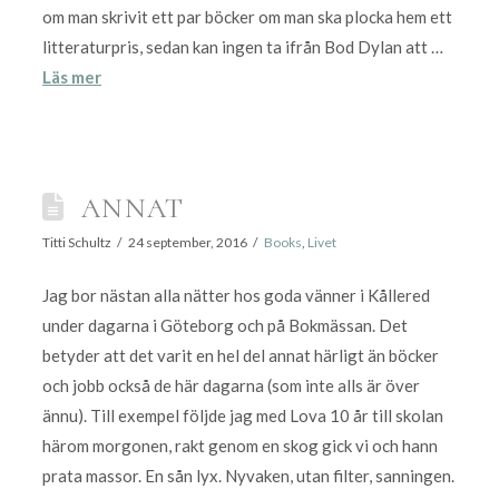
om man skrivit ett par böcker om man ska plocka hem ett
litteraturpris, sedan kan ingen ta ifrån Bod Dylan att …
Läs mer
ANNAT
Titti Schultz
24 september, 2016
Books
,
Livet
Jag bor nästan alla nätter hos goda vänner i Kållered
under dagarna i Göteborg och på Bokmässan. Det
betyder att det varit en hel del annat härligt än böcker
och jobb också de här dagarna (som inte alls är över
ännu). Till exempel följde jag med Lova 10 år till skolan
härom morgonen, rakt genom en skog gick vi och hann
prata massor. En sån lyx. Nyvaken, utan filter, sanningen.