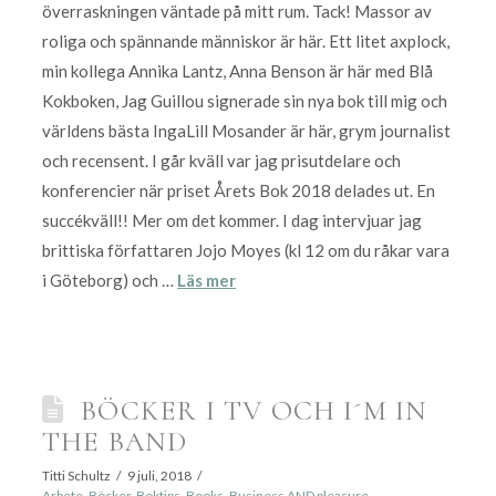
överraskningen väntade på mitt rum. Tack! Massor av
roliga och spännande människor är här. Ett litet axplock,
min kollega Annika Lantz, Anna Benson är här med Blå
Kokboken, Jag Guillou signerade sin nya bok till mig och
världens bästa IngaLill Mosander är här, grym journalist
och recensent. I går kväll var jag prisutdelare och
konferencier när priset Årets Bok 2018 delades ut. En
succékväll!! Mer om det kommer. I dag intervjuar jag
brittiska författaren Jojo Moyes (kl 12 om du råkar vara
i Göteborg) och …
Läs mer
BÖCKER I TV OCH I´M IN
THE BAND
Titti Schultz
9 juli, 2018
Arbete
,
Böcker
,
Boktips
,
Books
,
Business AND pleasure