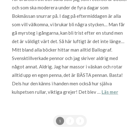
och som ska moderera under de fyra dagar som
Bokmässan snurrar på. I dag på eftermiddagen är alla
som vill välkomna, vi brukar bli några stycken… Man får
gå myrsteg i gångarna, kan bli trist efter en stund men
det är väldigt värt det. Så här luftigt är det inte länge…
Mitt bland alla böcker hittar man alltid Ballograf.
Svensktillverkade pennor och jag skriver aldrig med
något annat. Aldrig. Jag har massor i väskan och rotar
alltid upp en egen penna, det är BÄSTA pennan. Basta!
Dels hur den känns i handen men också hur själva
kulspetsen rullar, viktiga grejer! Det blev …
Läs mer
1
2
3