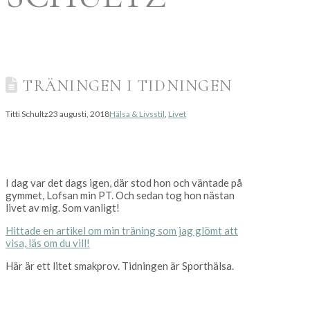
TRÄNINGEN I TIDNINGEN
Titti Schultz
23 augusti, 2018
Hälsa & Livsstil
,
Livet
I dag var det dags igen, där stod hon och väntade på
gymmet, Lofsan min PT. Och sedan tog hon nästan
livet av mig. Som vanligt!
Hittade en artikel om min träning som jag glömt att
visa, läs om du vill!
Här är ett litet smakprov. Tidningen är Sporthälsa.