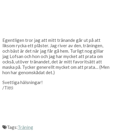
Egentligen tror jag att mitt tränande går ut på att
liksom rycka ett plåster. Jag river av den, träningen,
och bäst är det när jag får gå hem. Turligt nog gillar
jag Lofsan och hon och jag har mycket att prata om
också, utöver tränandet, det är mitt favoritsätt att
maska på. Tycker generellt mycket om att prata… (Men
hon har genomskådat det.)
Svettiga hälsningar!
/Titti
Tags:
Träning