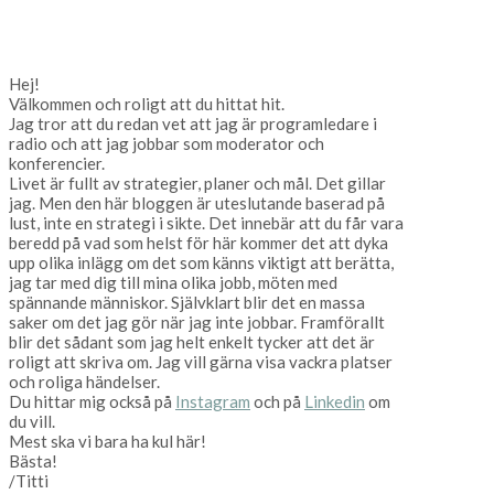
Hej!
Välkommen och roligt att du hittat hit.
Jag tror att du redan vet att jag är programledare i
radio och att jag jobbar som moderator och
konferencier.
Livet är fullt av strategier, planer och mål. Det gillar
jag. Men den här bloggen är uteslutande baserad på
lust, inte en strategi i sikte. Det innebär att du får vara
beredd på vad som helst för här kommer det att dyka
upp olika inlägg om det som känns viktigt att berätta,
jag tar med dig till mina olika jobb, möten med
spännande människor. Självklart blir det en massa
saker om det jag gör när jag inte jobbar. Framförallt
blir det sådant som jag helt enkelt tycker att det är
roligt att skriva om. Jag vill gärna visa vackra platser
och roliga händelser.
Du hittar mig också på
Instagram
och på
Linkedin
om
du vill.
Mest ska vi bara ha kul här!
Bästa!
/Titti