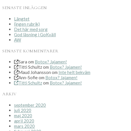
SENASTE INLÄGGEN
Längtet
(ingen rubrik)
Det här med sorg
God läsning i GoKväll
AW
SENASTE KOMMENTARER
Sara
om
Botox? Jajamen!
Titti Schultz
om
Botox? Jajamen!
Maud Johansson
om
Inte helt bekväm
Ann-Sofie
om
Botox? Jajamen!
Titti Schultz
om
Botox? Jajamen!
ARKIV
september 2020
juli 2020
maj 2020
april 2020
mars 2020