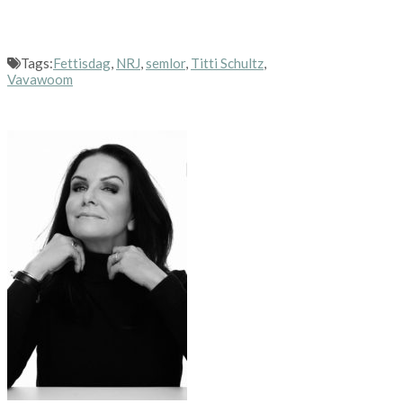
Tags:
Fettisdag
,
NRJ
,
semlor
,
Titti Schultz
,
Vavawoom