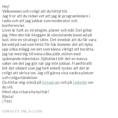
Hej!
Välkommen och roligt att du hittat hit.
Jag tror att du redan vet att jag är programledare i
radio och att jag jobbar som moderator och
konferencier.
Livet är fullt av strategier, planer och mål. Det gillar
jag. Men den här bloggen är uteslutande baserad på
lust, inte en strategi i sikte. Det innebär att du får vara
beredd på vad som helst för här kommer det att dyka
upp olika inlägg om det som känns viktigt att berätta,
jag tar med dig till mina olika jobb, möten med
spännande människor. Självklart blir det en massa
saker om det jag gör när jag inte jobbar. Framförallt
blir det sådant som jag helt enkelt tycker att det är
roligt att skriva om. Jag vill gärna visa vackra platser
och roliga händelser.
Du hittar mig också på
Instagram
och på
Linkedin
om
du vill.
Mest ska vi bara ha kul här!
Bästa!
/Titti
SENASTE INLÄGGEN