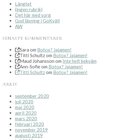
Längtet
(ingen rubrik)
Det här med sorg
God läsning i GoKväll
AW
SENASTE KOMMENTARER
Sara
om
Botox? Jajamen!
Titti Schultz
om
Botox? Jajamen!
Maud Johansson
om
Inte helt bekväm
Ann-Sofie
om
Botox? Jajamen!
Titti Schultz
om
Botox? Jajamen!
ARKIV
september 2020
juli 2020
maj 2020
april 2020
mars 2020
februari 2020
november 2019
augusti 2019