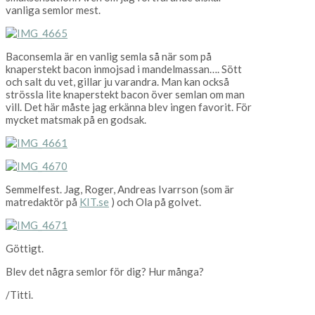
vanliga semlor mest.
Baconsemla är en vanlig semla så när som på
knaperstekt bacon inmojsad i mandelmassan…. Sött
och salt du vet, gillar ju varandra. Man kan också
strössla lite knaperstekt bacon över semlan om man
vill. Det här måste jag erkänna blev ingen favorit. För
mycket matsmak på en godsak.
Semmelfest. Jag, Roger, Andreas Ivarrson (som är
matredaktör på
KIT.se
) och Ola på golvet.
Göttigt.
Blev det några semlor för dig? Hur många?
/Titti.