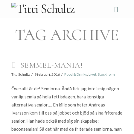
Navi
TAG ARCHIVE
SEMMEL-MANIA!
Titti Schultz
9 februari, 2016
Food & Drinks
,
Livet
,
Stockholm
Överallt är de! Semlorna. Ändå fick jag inte i mig någon
vanlig semla på hela fettisdagen, bara konstiga
alternativa semlor…. En kille som heter Andreas
Ivarsson kom till oss på jobbet och bjöd på sina friterade
semlor. Han hade också med sig sin skapelse;
baconsemlan! Så det här med de friterade semlorna, man