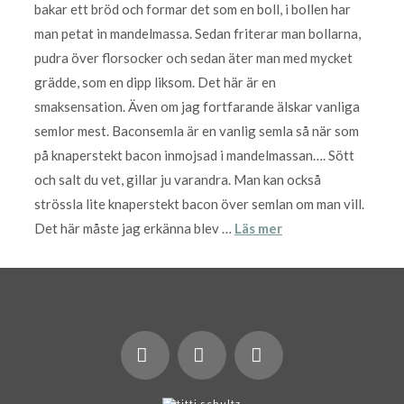
bakar ett bröd och formar det som en boll, i bollen har
man petat in mandelmassa. Sedan friterar man bollarna,
pudra över florsocker och sedan äter man med mycket
grädde, som en dipp liksom. Det här är en
smaksensation. Även om jag fortfarande älskar vanliga
semlor mest. Baconsemla är en vanlig semla så när som
på knaperstekt bacon inmojsad i mandelmassan…. Sött
och salt du vet, gillar ju varandra. Man kan också
strössla lite knaperstekt bacon över semlan om man vill.
Det här måste jag erkänna blev …
Läs mer
X
LinkedIn
Instagram