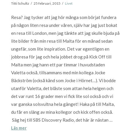
Titti Schultz
25 februari, 2015
Livet
Resa? Jag tycker att jag hör många som börjat fundera
på någon liten resa under våren, själv har jag just bokat
en resa till London, men jag tänkte att jag skulle bjuda på
lite bilder från min resa till Malta för en månad sedan
ungefär, som lite inspiration. Det var egentligen en
jobbresa för jag och hela jobbet drog på Kick Off till
Malta men jag hann ett par timmar i huvudstaden
Valetta också, tillsammans med min kollega Jocke
Bäckström (också känd som Jocke i Hörnet…). Vi bodde
utanför Valetta, det blåste som attan hela helgen och
det var runt 16 grader men vi fick lite sol också och vi
var ganska solsvultna hela gänget! Haka på till Malta,
du får en släng av mina kollegor och kick offen också.
Säg hej till SBS Discovery Radio, det här är nästan …
Läs mer