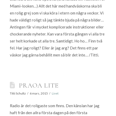
Miami-looken…) Allt det här med handväskorna ska bli
en rolig grej som vi ska köra i etern om några veckor. Vi
hade väldigt roligt så jag tänkte bjuda på några bilder…
Antingen får vi mycket komplicerade instruktioner eller
chockerande nyheter. Kan vara första gången vi alla tre
ser helt korkade ut alla tre. Samtidigt. Ho ho… Finn två
fel. Har jag roligt? Eller är jag arg? Det finns ett par
väskor jag gärna behållit men så blir det inte… /Titti.
PRAOA LITE
Titti Schultz
6 mars, 2015
Livet
Radio är det roligaste som finns. Den känslan har jag
haft från den allra första dagen på den första