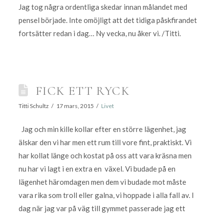
Jag tog några ordentliga skedar innan målandet med
pensel började. Inte omöjligt att det tidiga påskfirandet
fortsätter redan i dag… Ny vecka, nu åker vi. /Titti.
FICK ETT RYCK
Titti Schultz
17 mars, 2015
Livet
Jag och min kille kollar efter en större lägenhet, jag
älskar den vi har men ett rum till vore fint, praktiskt. Vi
har kollat länge och kostat på oss att vara kräsna men
nu har vi lagt i en extra en växel. Vi budade på en
lägenhet häromdagen men dem vi budade mot måste
vara rika som troll eller galna, vi hoppade i alla fall av. I
dag när jag var på väg till gymmet passerade jag ett