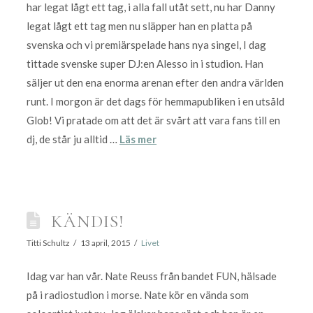
har legat lågt ett tag, i alla fall utåt sett, nu har Danny
legat lågt ett tag men nu släpper han en platta på
svenska och vi premiärspelade hans nya singel, I dag
tittade svenske super DJ:en Alesso in i studion. Han
säljer ut den ena enorma arenan efter den andra världen
runt. I morgon är det dags för hemmapubliken i en utsåld
Glob! Vi pratade om att det är svårt att vara fans till en
dj, de står ju alltid …
Läs mer
KÄNDIS!
Titti Schultz
13 april, 2015
Livet
Idag var han vår. Nate Reuss från bandet FUN, hälsade
på i radiostudion i morse. Nate kör en vända som