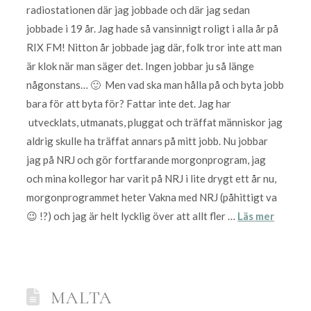
radiostationen där jag jobbade och där jag sedan
jobbade i 19 år. Jag hade så vansinnigt roligt i alla år på
RIX FM! Nitton år jobbade jag där, folk tror inte att man
är klok när man säger det. Ingen jobbar ju så länge
någonstans… 🙂 Men vad ska man hålla på och byta jobb
bara för att byta för? Fattar inte det. Jag har
utvecklats, utmanats, pluggat och träffat människor jag
aldrig skulle ha träffat annars på mitt jobb. Nu jobbar
jag på NRJ och gör fortfarande morgonprogram, jag
och mina kollegor har varit på NRJ i lite drygt ett år nu,
morgonprogrammet heter Vakna med NRJ (påhittigt va
😉 !?) och jag är helt lycklig över att allt fler …
Läs mer
MALTA