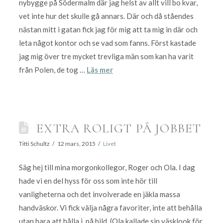
nybygge på Södermalm där jag helst av allt vill bo kvar,
vet inte hur det skulle gå annars. Där och då ståendes
nästan mitt i gatan fick jag för mig att ta mig in där och
leta något kontor och se vad som fanns. Först kastade
jag mig över tre mycket trevliga män som kan ha varit
från Polen, de tog …
Läs mer
EXTRA ROLIGT PÅ JOBBET
Titti Schultz
12 mars, 2015
Livet
Säg hej till mina morgonkollegor, Roger och Ola. I dag
hade vi en del hyss för oss som inte hör till
vanligheterna och det involverade en jäkla massa
handväskor. Vi fick välja några favoriter, inte att behålla
utan bara att hålla i, på bild. (Ola kallade sin väsklook för