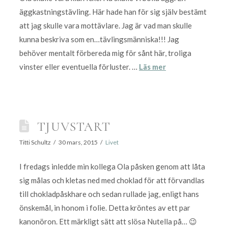
äggkastningstävling. Här hade han för sig själv bestämt
att jag skulle vara mottävlare. Jag är vad man skulle
kunna beskriva som en…tävlingsmänniska!!! Jag
behöver mentalt förbereda mig för sånt här, troliga
vinster eller eventuella förluster. …
Läs mer
TJUVSTART
Titti Schultz
30 mars, 2015
Livet
I fredags inledde min kollega Ola påsken genom att låta
sig målas och kletas ned med choklad för att förvandlas
till chokladpåskhare och sedan rullade jag, enligt hans
önskemål, in honom i folie. Detta kröntes av ett par
kanonöron. Ett märkligt sätt att slösa Nutella på… 😉