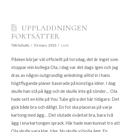
UPPLADDNINGEN
FORTSÄTTER
Titti Schultz
31 mars, 2015
Livet
Påsken börjar väl officiellt på torsdag, det är inget som
stoppar min kollega Ola, i dag var det dags igen och jag
dras av någon outgrundlig anledning alltid in i hans
högtflygande planer baserade på konstiga idéer. I dag
skulle han stå på ägg och de skulle inte gå sönder… Ola
hade sett en kille på You Tube göra det här tidigare. Det
gick både bra och dåligt. En fot ska placeras på varje
kartong med ägg… Det slutade oväntat bra, bara två
ägg i ena kartongen sprack. Här hade man kunnat tro att
Ola skulle vara klar. Icke. Nu skulle vi bolla ägg. En