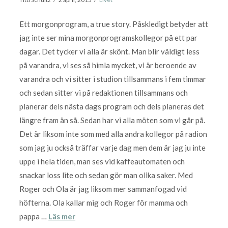
Ett morgonprogram, a true story. Påskledigt betyder att
jag inte ser mina morgonprogramskollegor på ett par
dagar. Det tycker vi alla är skönt. Man blir väldigt less
på varandra, vi ses så himla mycket, vi är beroende av
varandra och vi sitter i studion tillsammans i fem timmar
och sedan sitter vi på redaktionen tillsammans och
planerar dels nästa dags program och dels planeras det
längre fram än så. Sedan har vi alla möten som vi går på.
Det är liksom inte som med alla andra kollegor på radion
som jag ju också träffar varje dag men dem är jag ju inte
uppe i hela tiden, man ses vid kaffeautomaten och
snackar loss lite och sedan gör man olika saker. Med
Roger och Ola är jag liksom mer sammanfogad vid
höfterna. Ola kallar mig och Roger för mamma och
pappa …
Läs mer