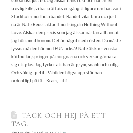
soloartist just nu. Jag älskar hans röst och han är en
trevlig kille, vi har träffats en gång tidigare när han var i
Stockholm med hela bandet. Bandet vilar bara och just
nu är Nate Reuss aktuell med singeln Nothing Without
Love. Älskar den precis som jag älskar nästan allt annat
jag hört med honom. Det är något med rösten. Du måste
lyssna på den här med FUN också! Nate älskar svenska
köttbullar, springer på morgnarna och verkar gärna ta
sig ett glas. Jag tycker att han är grym, snabb och rolig.
Och väldigt petit. På bilden högst upp står han
ordentligt på tå… Kram, Titti.
TACK OCH HEJ PÅ ETT
TAG.
Titti Schultz
2 april, 2015
Livet