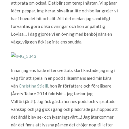
att prata om också. Det blir som terapi nästan. Vi spånar
idéer, peppar, inspirerar, skvallrar lite och bollar grejer vi
har i huvudet hit och dit. Allt det medan jag samtidigt
förväntas göra olika övningar och hon är påhittig
Lovisa… I dag gjorde vi en övning med benböj nära en
vägg, väggen fick jag inte ens snudda.
Innan jag ens hade eftersvettats klart kastade jag mig i
väg för att spela in en podd tillsammans med min kära
vän
Christina Stielli
, hon är författare och föreläsare
(Årets Talare 2014 faktiskt – jag tackar jag.
Välförtjänt!). Jag fick gästa hennes podd och vi pratade
vänskap och jag gick i gång och pladdrade på, hoppas att
det ändå blev se- och lyssningsvärt…! Jag återkommer
när det finns att lyssna på men det dröjer nog till efter