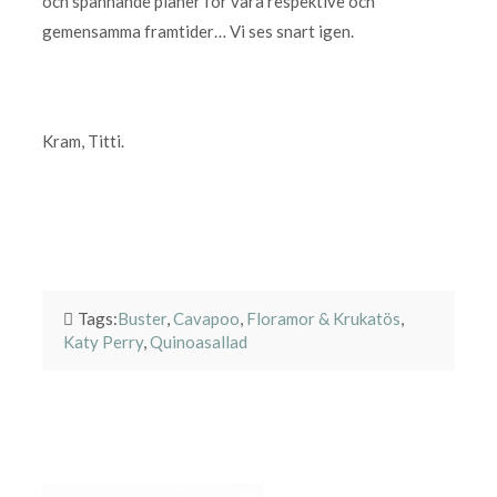
och spännande planer för våra respektive och
gemensamma framtider… Vi ses snart igen.
Kram, Titti.
Tags:
Buster
,
Cavapoo
,
Floramor & Krukatös
,
Katy Perry
,
Quinoasallad