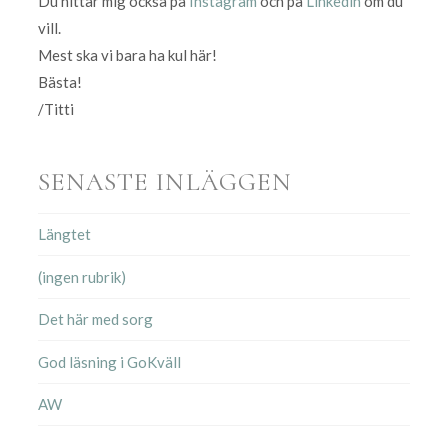
Du hittar mig också på
Instagram
och på
Linkedin
om du
vill.
Mest ska vi bara ha kul här!
Bästa!
/Titti
SENASTE INLÄGGEN
Längtet
(ingen rubrik)
Det här med sorg
God läsning i GoKväll
AW