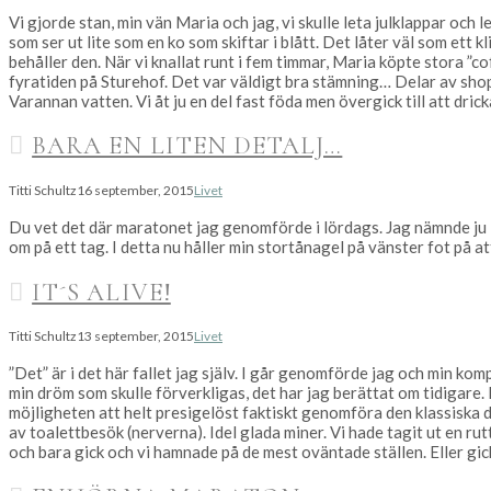
Vi gjorde stan, min vän Maria och jag, vi skulle leta julklappar och l
som ser ut lite som en ko som skiftar i blått. Det låter väl som ett k
behåller den. När vi knallat runt i fem timmar, Maria köpte stora ”c
fyratiden på Sturehof. Det var väldigt bra stämning… Delar av shop
Varannan vatten. Vi åt ju en del fast föda men övergick till att dric
BARA EN LITEN DETALJ…
Titti Schultz
16 september, 2015
Livet
Du vet det där maratonet jag genomförde i lördags. Jag nämnde ju 
om på ett tag. I detta nu håller min stortånagel på vänster fot på 
IT´S ALIVE!
Titti Schultz
13 september, 2015
Livet
”Det” är i det här fallet jag själv. I går genomförde jag och min k
min dröm som skulle förverkligas, det har jag berättat om tidigare.
möjligheten att helt presigelöst faktiskt genomföra den klassiska d
av toalettbesök (nerverna). Idel glada miner. Vi hade tagit ut en rut
och bara gick och vi hamnade på de mest oväntade ställen. Eller gick