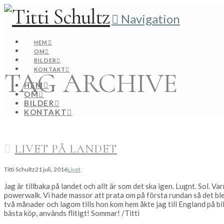
Navigation
HEM
OM
BILDER
KONTAKT
TAG ARCHIVE
HEM
OM
BILDER
KONTAKT
LIVET PÅ LANDET
Titti Schultz
21 juli, 2016
Livet
Jag är tillbaka på landet och allt är som det ska igen. Lugnt. Sol. 
powerwalk. Vi hade massor att prata om på första rundan så det blev
två månader och lagom tills hon kom hem åkte jag till England på bi
bästa köp, används flitigt! Sommar! /Titti