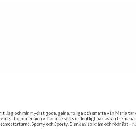
Varmt. Jag och min mycket goda, galna, roliga och smarta vän Maria tar
 inga topptider men vi har inte setts ordentligt på nästan tre månad
lsemesterturné. Sporty och Sporty. Blank av solkräm och rödnäst – nu