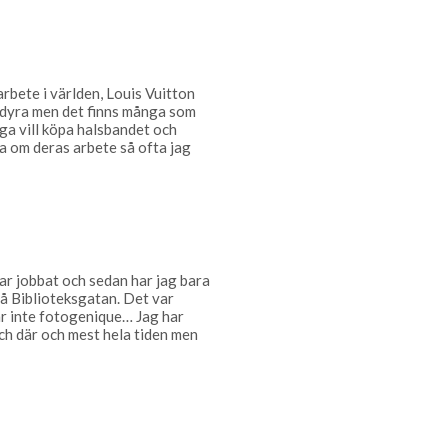
rbete i världen, Louis Vuitton
ka dyra men det finns många som
nga vill köpa halsbandet och
ta om deras arbete så ofta jag
 har jobbat och sedan har jag bara
 på Biblioteksgatan. Det var
var inte fotogenique… Jag har
 och där och mest hela tiden men