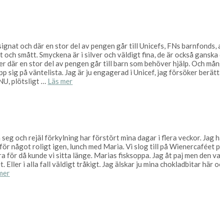
gnat och där en stor del av pengen går till Unicefs, FNs barnfonds, a
ort och smått. Smyckena är i silver och väldigt fina, de är också gans
ker där en stor del av pengen går till barn som behöver hjälp. Och må
p sig på väntelista. Jag är ju engagerad i Unicef, jag försöker berät
 NU, plötsligt …
Läs mer
En seg och rejäl förkylning har förstört mina dagar i flera veckor. Jag
gs för något roligt igen, lunch med Maria. Vi slog till på Wienercaféet
ra för då kunde vi sitta länge. Marias fisksoppa. Jag åt paj men den 
. Eller i alla fall väldigt tråkigt. Jag älskar ju mina chokladbitar här
mer