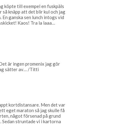
Jag köpte till exempel en fuskpäls
 så knäpp att det blir kul och jag
a. En ganska sen lunch intogs vid
sskicket! Kaos! Tra la laaa…
Det är ingen promenix jag gör
jag sätter av… /Titti
nappt kortdistansare. Men det var
ett eget maraton så jag skulle få
tarten, något försenad på grund
t. Sedan struntade vi i kartorna