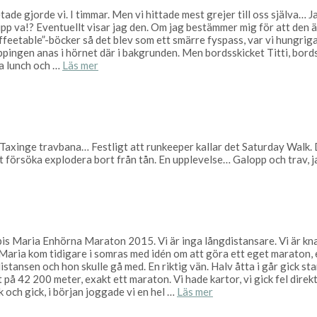
etade gjorde vi. I timmar. Men vi hittade mest grejer till oss själva… 
lipp va!? Eventuellt visar jag den. Om jag bestämmer mig för att den är
offeetable”-böcker så det blev som ett smärre fyspass, var vi hungrig
pingen anas i hörnet där i bakgrunden. Men bordsskicket Titti, bord
ka lunch och …
Läs mer
Taxinge travbana… Festligt att runkeeper kallar det Saturday Walk. 
att försöka explodera bort från tån. En upplevelse… Galopp och trav, 
ompis Maria Enhörna Maraton 2015. Vi är inga långdistansare. Vi är k
 Maria kom tidigare i somras med idén om att göra ett eget maraton, 
istansen och hon skulle gå med. En riktig vän. Halv åtta i går gick s
t på 42 200 meter, exakt ett maraton. Vi hade kartor, vi gick fel direk
 och gick, i början joggade vi en hel …
Läs mer