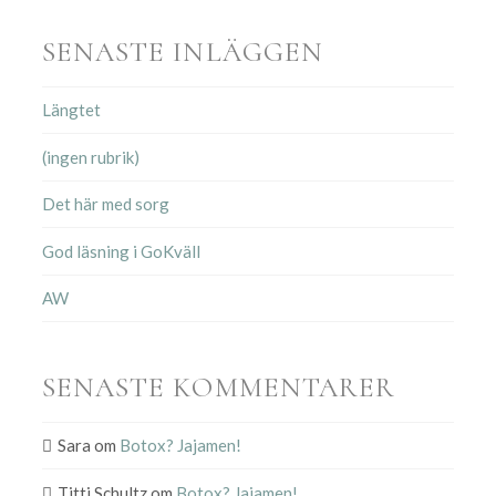
SENASTE INLÄGGEN
Längtet
(ingen rubrik)
Det här med sorg
God läsning i GoKväll
AW
SENASTE KOMMENTARER
Sara
om
Botox? Jajamen!
Titti Schultz
om
Botox? Jajamen!