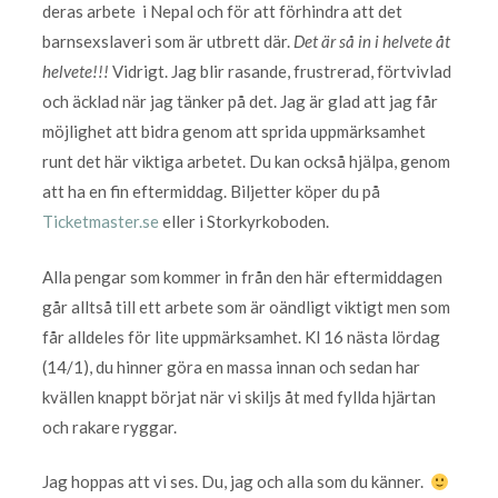
deras arbete i Nepal och för att förhindra att det
barnsexslaveri som är utbrett där.
Det är så in i helvete åt
helvete!!!
Vidrigt. Jag blir rasande, frustrerad, förtvivlad
och äcklad när jag tänker på det. Jag är glad att jag får
möjlighet att bidra genom att sprida uppmärksamhet
runt det här viktiga arbetet. Du kan också hjälpa, genom
att ha en fin eftermiddag. Biljetter köper du på
Ticketmaster.se
eller i Storkyrkoboden.
Alla pengar som kommer in från den här eftermiddagen
går alltså till ett arbete som är oändligt viktigt men som
får alldeles för lite uppmärksamhet. Kl 16 nästa lördag
(14/1), du hinner göra en massa innan och sedan har
kvällen knappt börjat när vi skiljs åt med fyllda hjärtan
och rakare ryggar.
Jag hoppas att vi ses. Du, jag och alla som du känner.