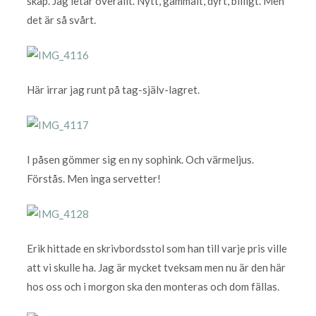
skåp. Jag letar överallt. Nytt, gammalt, dyrt, billigt. Men
det är så svårt.
Här irrar jag runt på tag-själv-lagret.
I påsen gömmer sig en ny sophink. Och värmeljus.
Förstås. Men inga servetter!
Erik hittade en skrivbordsstol som han till varje pris ville
att vi skulle ha. Jag är mycket tveksam men nu är den här
hos oss och i morgon ska den monteras och dom fällas.