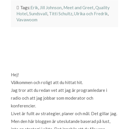
Tags:
Erik
,
Jill Johnson
,
Meet and Greet
,
Quality
Hotel
,
Sundsvall
,
Titti Schultz
,
Ulrika och Fredrik
,
Vavawoom
Hej!
Välkommen och roligt att du hittat hit.
Jag tror att du redan vet att jag är programledare i
radio och att jag jobbar som moderator och
konferencier.
Livet är fullt av strategier, planer och mål. Det gillar jag.
Men den här bloggen är uteslutande baserad på lust,
inte en strategi i sikte. Det innebär att du får vara