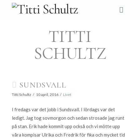
Navi
TITTI
SCHULTZ
SUNDSVALL
Titti Schultz
10 april, 2016
Livet
I fredags var det jobb i Sundsvall. I lördags var det
ledigt. Jag tog sovmorgon och sedan strosade jag runt
på stan. Erik hade kommit upp också och vi mötte upp
våra kompisar Ulrika och Fredrik för fika och mycket tid