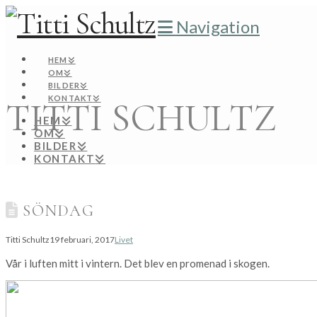
Navigation
HEM
OM
BILDER
KONTAKT
TITTI SCHULTZ
HEM
OM
BILDER
KONTAKT
SÖNDAG
Titti Schultz
19 februari, 2017
Livet
Vår i luften mitt i vintern. Det blev en promenad i skogen.