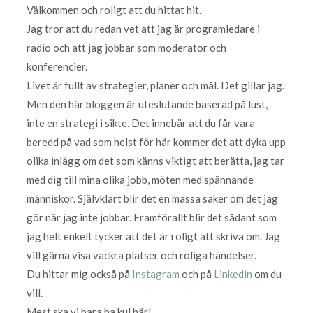
Välkommen och roligt att du hittat hit.
Jag tror att du redan vet att jag är programledare i
radio och att jag jobbar som moderator och
konferencier.
Livet är fullt av strategier, planer och mål. Det gillar jag.
Men den här bloggen är uteslutande baserad på lust,
inte en strategi i sikte. Det innebär att du får vara
beredd på vad som helst för här kommer det att dyka upp
olika inlägg om det som känns viktigt att berätta, jag tar
med dig till mina olika jobb, möten med spännande
människor. Självklart blir det en massa saker om det jag
gör när jag inte jobbar. Framförallt blir det sådant som
jag helt enkelt tycker att det är roligt att skriva om. Jag
vill gärna visa vackra platser och roliga händelser.
Du hittar mig också på
Instagram
och på
Linkedin
om du
vill.
Mest ska vi bara ha kul här!