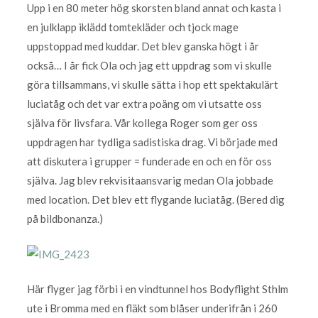
Upp i en 80 meter hög skorsten bland annat och kasta i
en julklapp iklädd tomtekläder och tjock mage
uppstoppad med kuddar. Det blev ganska högt i år
också… I år fick Ola och jag ett uppdrag som vi skulle
göra tillsammans, vi skulle sätta i hop ett spektakulärt
luciatåg och det var extra poäng om vi utsatte oss
själva för livsfara. Vår kollega Roger som ger oss
uppdragen har tydliga sadistiska drag. Vi började med
att diskutera i grupper = funderade en och en för oss
själva. Jag blev rekvisitaansvarig medan Ola jobbade
med location. Det blev ett flygande luciatåg. (Bered dig
på bildbonanza.)
Här flyger jag förbi i en vindtunnel hos Bodyflight Sthlm
ute i Bromma med en fläkt som blåser underifrån i 260