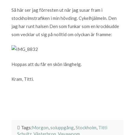
Så här ser jag förresten ut när jag susar fram i
stockholmstrafiken i min hövding. Cykelhjälmeln. Den
jag har runt halsen Den som funkar som en krockkudde
som vecklar ut sig på nolltid om olyckan är framme:
Hoppas att du får en skön långhelg.
Kram, Titti.
Tags:
Morgon
,
soluppgång
,
Stockholm
,
Titti
Schultz
,
Västerbron
,
Vavawoom