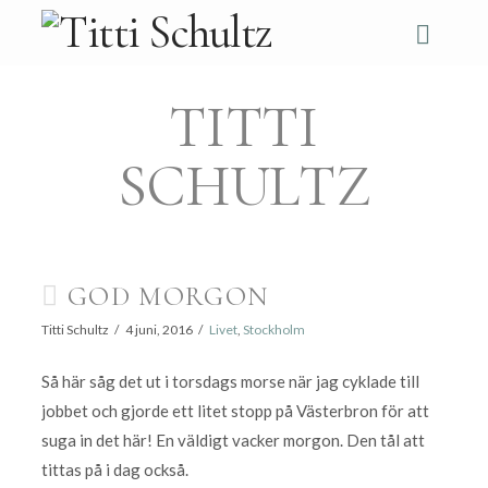
Navi
TITTI
SCHULTZ
GOD MORGON
Titti Schultz
4 juni, 2016
Livet
,
Stockholm
Så här såg det ut i torsdags morse när jag cyklade till
jobbet och gjorde ett litet stopp på Västerbron för att
suga in det här! En väldigt vacker morgon. Den tål att
tittas på i dag också.