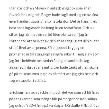
liten ros och en Moleskin anteckningsbok som är en
favorit hos mig och Roger hade tagit med sig en av sina
egenhändigt uppdrivna tomatplantor. Det är hans grej,
hela hans inglasade balkong är en tomatfarm. Och nu
sitter jag här med en spröd liten planta som jag är
livrädd för att ta livet av, den är så ranglig att den nu får
stöd i livet av en penna. Efter jobbet tog jag en
promenad in till stan, köpte några saker till mig själv som
jag inte behövde och sedan åt jag ensamlunch. Jag
älskar som du vet ensamtid. Jag hade tänkt att jag skulle
gå på museum men jag blev så trött att jag gick hem och
tog en tupplur i stället.
Erik kom hem och väckte mig och det var som att bli firad
på sängkanten som många blir på morgonen men sällan
jag och definitivt inte på vardagar. Då skulle Erik behöva