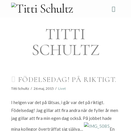
Navi
TITTI
SCHULTZ
FÖDELSEDAG! PÅ RIKTIGT.
Titti Schultz
26 maj, 2015
Livet
I helgen var det på låtsas, i går var det på riktigt.
Födelsedag! Jag gillar att fira andra när de fyller år men
jag gillar att fira min egen dag också. På jobbet hade
mina kollegor överträffat sig själva…
En