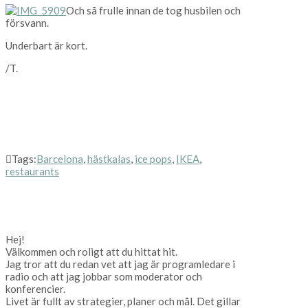
Och så frulle innan de tog husbilen och
försvann.
Underbart är kort.
/T.
Tags:
Barcelona
,
hästkalas
,
ice pops
,
IKEA
,
restaurants
Hej!
Välkommen och roligt att du hittat hit.
Jag tror att du redan vet att jag är programledare i
radio och att jag jobbar som moderator och
konferencier.
Livet är fullt av strategier, planer och mål. Det gillar