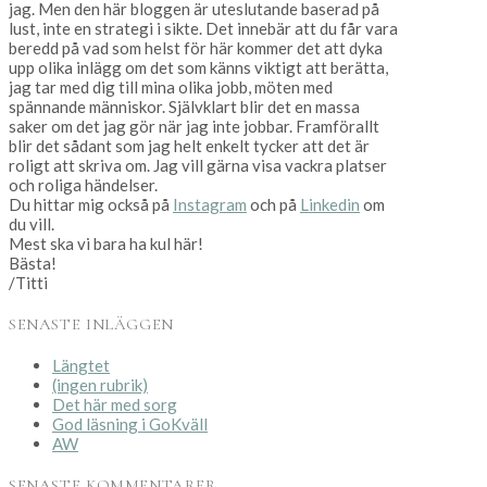
jag. Men den här bloggen är uteslutande baserad på
lust, inte en strategi i sikte. Det innebär att du får vara
beredd på vad som helst för här kommer det att dyka
upp olika inlägg om det som känns viktigt att berätta,
jag tar med dig till mina olika jobb, möten med
spännande människor. Självklart blir det en massa
saker om det jag gör när jag inte jobbar. Framförallt
blir det sådant som jag helt enkelt tycker att det är
roligt att skriva om. Jag vill gärna visa vackra platser
och roliga händelser.
Du hittar mig också på
Instagram
och på
Linkedin
om
du vill.
Mest ska vi bara ha kul här!
Bästa!
/Titti
SENASTE INLÄGGEN
Längtet
(ingen rubrik)
Det här med sorg
God läsning i GoKväll
AW
SENASTE KOMMENTARER