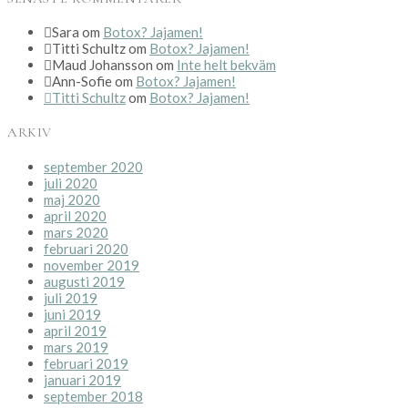
Sara
om
Botox? Jajamen!
Titti Schultz
om
Botox? Jajamen!
Maud Johansson
om
Inte helt bekväm
Ann-Sofie
om
Botox? Jajamen!
Titti Schultz
om
Botox? Jajamen!
ARKIV
september 2020
juli 2020
maj 2020
april 2020
mars 2020
februari 2020
november 2019
augusti 2019
juli 2019
juni 2019
april 2019
mars 2019
februari 2019
januari 2019
september 2018