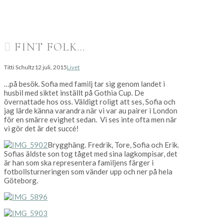
FINT FOLK…
Titti Schultz
12 juli, 2015
Livet
…på besök. Sofia med familj tar sig genom landet i
husbil med siktet inställt på Gothia Cup. De
övernattade hos oss. Väldigt roligt att ses, Sofia och
jag lärde känna varandra när vi var au pairer i London
för en smärre evighet sedan. Vi ses inte ofta men när
vi gör det är det succé!
Brygghäng. Fredrik, Tore, Sofia och Erik.
Sofias äldste son tog tåget med sina lagkompisar, det
är han som ska representera familjens färger i
fotbollsturneringen som vänder upp och ner på hela
Göteborg.