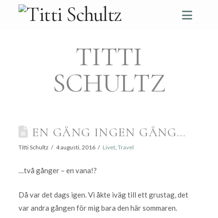
Navi
TITTI
SCHULTZ
EN GÅNG INGEN GÅNG…
Titti Schultz
4 augusti, 2016
Livet
,
Travel
…två gånger – en vana!?
Då var det dags igen. Vi åkte iväg till ett grustag, det
var andra gången för mig bara den här sommaren.