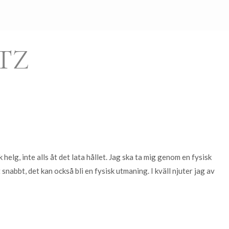
TZ
k helg, inte alls åt det lata hållet. Jag ska ta mig genom en fysisk
nabbt, det kan också bli en fysisk utmaning. I kväll njuter jag av