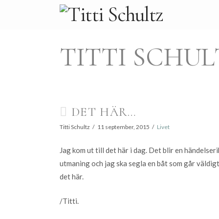
TITTI SCHUL
DET HÄR…
Titti Schultz
11 september, 2015
Livet
Jag kom ut till det här i dag. Det blir en händelseri
utmaning och jag ska segla en båt som går väldigt s
det här.
/Titti.