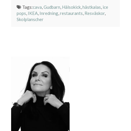
Tags:
cava
,
Gudbarn
,
Hälsokick
,
hästkalas
,
ice
pops
,
IKEA
,
Inredning
,
restaurants
,
Resväskor
,
Skolplanscher