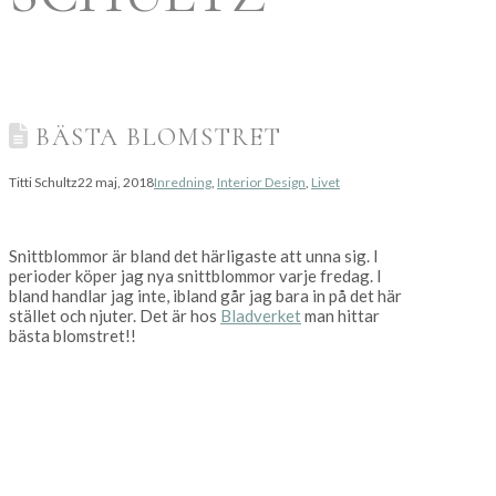
BÄSTA BLOMSTRET
Titti Schultz
22 maj, 2018
Inredning
,
Interior Design
,
Livet
Snittblommor är bland det härligaste att unna sig. I
perioder köper jag nya snittblommor varje fredag. I
bland handlar jag inte, ibland går jag bara in på det här
stället och njuter. Det är hos
Bladverket
man hittar
bästa blomstret!!