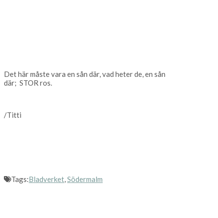
Det här måste vara en sån där, vad heter de, en sån
där; STOR ros.
/Titti
Tags:
Bladverket
,
Södermalm