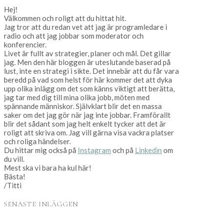
Hej!
Välkommen och roligt att du hittat hit.
Jag tror att du redan vet att jag är programledare i
radio och att jag jobbar som moderator och
konferencier.
Livet är fullt av strategier, planer och mål. Det gillar
jag. Men den här bloggen är uteslutande baserad på
lust, inte en strategi i sikte. Det innebär att du får vara
beredd på vad som helst för här kommer det att dyka
upp olika inlägg om det som känns viktigt att berätta,
jag tar med dig till mina olika jobb, möten med
spännande människor. Självklart blir det en massa
saker om det jag gör när jag inte jobbar. Framförallt
blir det sådant som jag helt enkelt tycker att det är
roligt att skriva om. Jag vill gärna visa vackra platser
och roliga händelser.
Du hittar mig också på
Instagram
och på
Linkedin
om
du vill.
Mest ska vi bara ha kul här!
Bästa!
/Titti
SENASTE INLÄGGEN