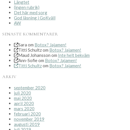
Längtet
(ingen rubrik)
Det här med sorg
God läsning i GoKväll
AW
SENASTE KOMMENTARER
Sara
om
Botox? Jajamen!
Titti Schultz
om
Botox? Jajamen!
Maud Johansson
om
Inte helt bekväm
Ann-Sofie
om
Botox? Jajamen!
Titti Schultz
om
Botox? Jajamen!
ARKIV
september 2020
juli 2020
maj 2020
april 2020
mars 2020
februari 2020
november 2019
augusti 2019
juli 2019