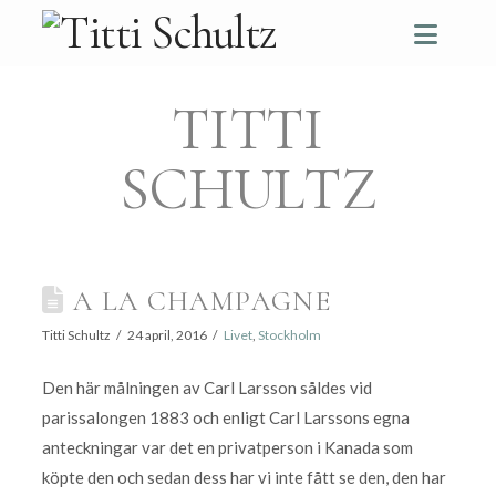
Navi
TITTI
SCHULTZ
A LA CHAMPAGNE
Titti Schultz
24 april, 2016
Livet
,
Stockholm
Den här målningen av Carl Larsson såldes vid
parissalongen 1883 och enligt Carl Larssons egna
anteckningar var det en privatperson i Kanada som
köpte den och sedan dess har vi inte fått se den, den har