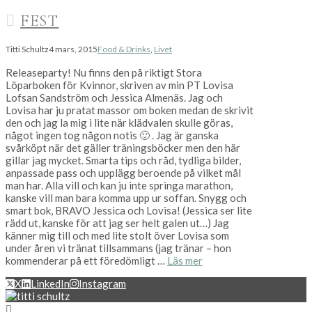
FEST
Titti Schultz
4 mars, 2015
Food & Drinks
,
Livet
Releaseparty! Nu finns den på riktigt Stora
Löparboken för Kvinnor, skriven av min PT Lovisa
Lofsan Sandström och Jessica Almenäs. Jag och
Lovisa har ju pratat massor om boken medan de skrivit
den och jag la mig i lite när klädvalen skulle göras,
något ingen tog någon notis 🙂 . Jag är ganska
svårköpt när det gäller träningsböcker men den här
gillar jag mycket. Smarta tips och råd, tydliga bilder,
anpassade pass och upplägg beroende på vilket mål
man har. Alla vill och kan ju inte springa marathon,
kanske vill man bara komma upp ur soffan. Snygg och
smart bok, BRAVO Jessica och Lovisa! (Jessica ser lite
rädd ut, kanske för att jag ser helt galen ut…) Jag
känner mig till och med lite stolt över Lovisa som
under åren vi tränat tillsammans (jag tränar – hon
kommenderar på ett föredömligt …
Läs mer
X
LinkedIn
Instagram