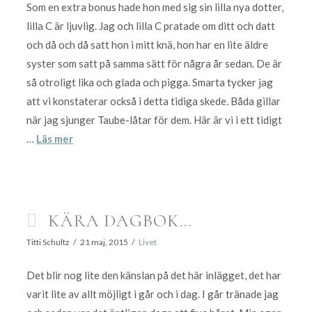
Som en extra bonus hade hon med sig sin lilla nya dotter,
lilla C är ljuvlig. Jag och lilla C pratade om ditt och datt
och då och då satt hon i mitt knä, hon har en lite äldre
syster som satt på samma sätt för några år sedan. De är
så otroligt lika och glada och pigga. Smarta tycker jag
att vi konstaterar också i detta tidiga skede. Båda gillar
när jag sjunger Taube-låtar för dem. Här är vi i ett tidigt
…
Läs mer
KÄRA DAGBOK…
Titti Schultz
21 maj, 2015
Livet
Det blir nog lite den känslan på det här inlägget, det har
varit lite av allt möjligt i går och i dag. I går tränade jag