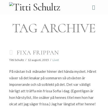
Navi
TAG ARCHIVE
FIXA FRIPPAN
Titti Schultz
12 augusti, 2015
Livet
På nästan två månader hinner det hända mycket. Håret
växer så det knakar på sommaren så utväxten är
imponerande och så solblekt på det. Det var väldigt
härligt att träffa min frissa Sofia i dag. (Egentligen är
hon hårstylist, lite osäker på hennes titel men hon har
ok:at att jag säger frissa.) Jag har längtat efter henne!