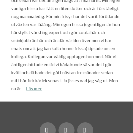
och sedan var det äntligen dags att fixa håret. Min egen
vanliga frissa har fått en liten dotter och är förståeligt
nog mammaledig. För min frisyr har det varit förödande,
utväxten var lååång. Min egen frissa (egentligen är hon
hårstylist värsting expert och gör coola hår och
sminkjobb än här och än där världen över men vi har
enats om att jag kan kalla henne frissa) tipsade om en
kollega. Kollegan var väldig upptagen hon med. När vi
äntligen hittade en tid vi båda kunde så var det i går
kväll och då hade det gått nästan tre månader sedan
mitt hår fick kärlek senast. Ja jisses vad jag såg ut. Men
nu är …
Läs mer