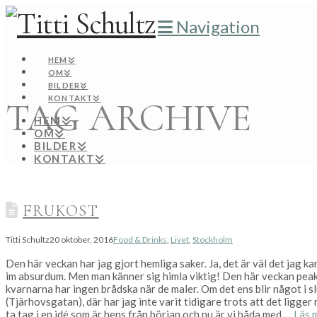
Navigation
HEM
OM
BILDER
KONTAKT
TAG ARCHIVE
HEM
OM
BILDER
KONTAKT
FRUKOST
Titti Schultz
20 oktober, 2016
Food & Drinks
,
Livet
,
Stockholm
Den här veckan har jag gjort hemliga saker. Ja, det är väl det jag 
im absurdum. Men man känner sig himla viktig! Den här veckan peakar
kvarnarna har ingen brådska när de maler. Om det ens blir något 
(Tjärhovsgatan), där har jag inte varit tidigare trots att det ligger
ta tag i en idé som är hens från början och nu är vi båda med …
Läs 