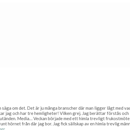
kan säga om det. Det är ju många branscher där man ligger lågt med va
 jag och har tre hemligheter! Vilken grej. Jag berättar förstås och 
i slutänden. Media… Veckan började med ett himla trevligt frukostmö
 runt hörnet från där jag bor. Jag fick sällskap av en himla trevlig mä
mer