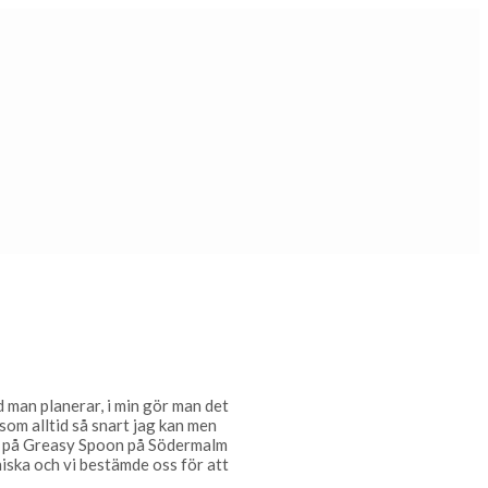
d man planerar, i min gör man det
som alltid så snart jag kan men
te på Greasy Spoon på Södermalm
nniska och vi bestämde oss för att