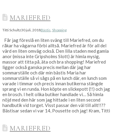
MARIEFRED
Titti Schultz
30 juli, 2018
Bästis
,
Shopping
Får jag föreslå en liten sväng till Mariefred, om du
råkar ha vägarna förbi alltså. Mariefred är för all del
värd en liten omväg också. Den lilla staden med gamla
anor (missa inte Gripsholms Slott) är himla mysig,
massor att titta på, äta och bra shopping! Mariefred
ligger också ganska precis mellan där jag har
sommarställe och där min bästis Maria har
sommarställe så vi sågs på en lunch där, en lunch som
varade i timmar och precis innan butikerna stängde
sprang vi en runda. Hon köpte en slickepott (!!) och jag
en brosch. I helt olika butiker handlade vi… Så himla
nöjd med den här som jag hittade i en liten second
handbutik vid torget. Visst passar den väl till allt!!??
Bästisar sedan vi var 14, Pousette och jag! Kram, Titti
MARIEFRED