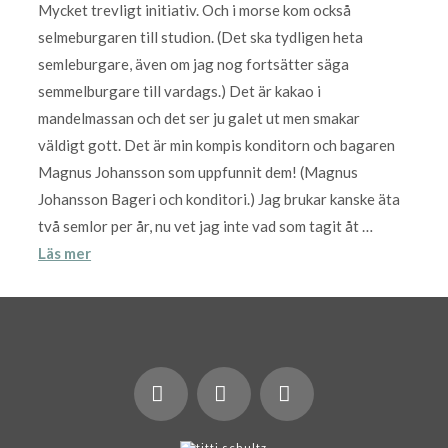
Mycket trevligt initiativ. Och i morse kom också
selmeburgaren till studion. (Det ska tydligen heta
semleburgare, även om jag nog fortsätter säga
semmelburgare till vardags.) Det är kakao i
mandelmassan och det ser ju galet ut men smakar
väldigt gott. Det är min kompis konditorn och bagaren
Magnus Johansson som uppfunnit dem! (Magnus
Johansson Bageri och konditori.) Jag brukar kanske äta
två semlor per år, nu vet jag inte vad som tagit åt …
Läs mer
X
LinkedIn
Instagram