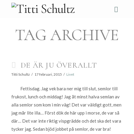
Navi
TAG ARCHIVE
DE ÄR JU ÖVERALLT
Titti Schultz
17 februari, 2015
Livet
Fettisdag. Jag vek bara ner mig till slut, semlor till
frukost, lunch och middag! Jag åt minst halva semlan av
alla semlor som kom i min väg! Det var väldigt gott, men
jag mår lite illa… Först dök de här upp i morse, de var så
där… Det var inte riktig vispgrädde och det ska det vara
tycker jag. Sedan bjöd jobbet på semlor, de var bra!