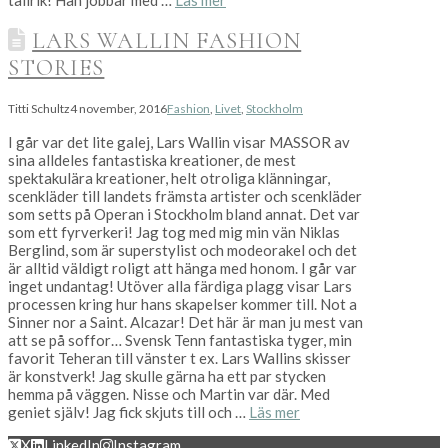
LARS WALLIN FASHION
STORIES
Titti Schultz
4 november, 2016
Fashion
,
Livet
,
Stockholm
I går var det lite galej, Lars Wallin visar MASSOR av
sina alldeles fantastiska kreationer, de mest
spektakulära kreationer, helt otroliga klänningar,
scenkläder till landets främsta artister och scenkläder
som setts på Operan i Stockholm bland annat. Det var
som ett fyrverkeri! Jag tog med mig min vän Niklas
Berglind, som är superstylist och modeorakel och det
är alltid väldigt roligt att hänga med honom. I går var
inget undantag! Utöver alla färdiga plagg visar Lars
processen kring hur hans skapelser kommer till. Not a
Sinner nor a Saint. Alcazar! Det här är man ju mest van
att se på soffor… Svensk Tenn fantastiska tyger, min
favorit Teheran till vänster t ex. Lars Wallins skisser
är konstverk! Jag skulle gärna ha ett par stycken
hemma på väggen. Nisse och Martin var där. Med
geniet själv! Jag fick skjuts till och …
Läs mer
X
LinkedIn
Instagram