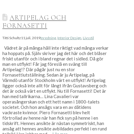
ARTIPELAG OCH
FORNASETTI
Titti Schultz
11 juli, 2019
Inredning
,
Interior Design
,
Livsstil
Vädret är på många håll inte riktigt vad många verkar
ha hoppats på. Själv skriver jag det här och det blåser
friskt utanför och i bland regnar det i sidled. Då gör
man en utflykt! Får jag föreslå en sväng till
Artipelag!? Där pågår just nu en stor
Fornasettiutställning. Sedan är ju Artipelag, på
Värmdö utanför Stockholm värt en utflykt! Artipelag
ligger också inte allt för långt ifrån Gustavsberg och
det är också värt en utflykt. Nu till Fornasetti! Det är
han med tallrikarna… Lina Cavalieri var
operasångerskan och ett hett namn i 1800-talets
societet. Och hon ansågs vara en av dåtidens
vackraste kvinnor. Piero Fornasetti blev helt
förtrollad av henne när han fick syn på henne i en
tidskrift. Hennes ansikte är nästan symmetriskt, han
ansåg att hennes ansikte avbildades perfekt i en rund
tallrik! Han jobbar med …
Läs mer