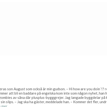
ras son August som också är min gudson. – Hi how are you doin´!? ro
ommer att bli en baddare på engelska kom inte som någon nyhet, han h
 zombies av såna där plusplus-bygggrejer. Jag langade byggdelar p
i sin slips. – Jag ska ha gäster, meddelade han. – Kommer det fler, undr
s mer