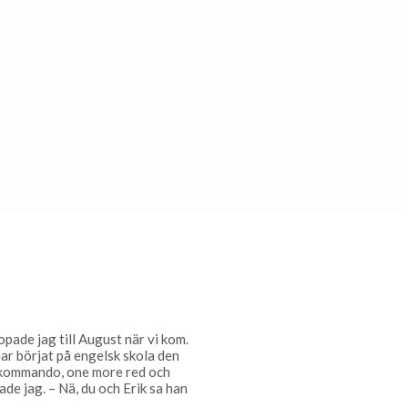
pade jag till August när vi kom.
ar börjat på engelsk skola den
å kommando, one more red och
ade jag. – Nä, du och Erik sa han