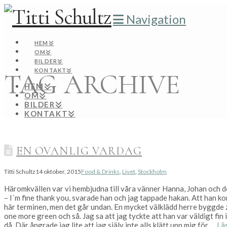
Navigation
HEM
OM
BILDER
KONTAKT
TAG ARCHIVE
HEM
OM
BILDER
KONTAKT
EN OVANLIG VARDAG
Titti Schultz
14 oktober, 2015
Food & Drinks
,
Livet
,
Stockholm
Häromkvällen var vi hembjudna till våra vänner Hanna, Johan och de
– I´m fine thank you, svarade han och jag tappade hakan. Att han k
här terminen, men det går undan. En mycket välklädd herre byggde
one more green och så. Jag sa att jag tyckte att han var väldigt fin 
då. Där ångrade jag lite att jag själv inte alls klätt upp mig för …
Lä