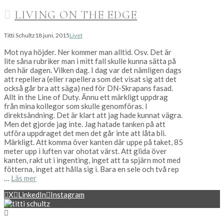
LIVING ON THE EDGE
Titti Schultz
18 juni, 2015
Livet
Mot nya höjder. Ner kommer man alltid. Osv. Det är
lite såna rubriker man i mitt fall skulle kunna sätta på
den här dagen. Vilken dag. I dag var det nämligen dags
att repellera (eller rapellera som det visat sig att det
också går bra att säga) ned för DN-Skrapans fasad.
Allt in the Line of Duty. Ännu ett märkligt uppdrag
från mina kollegor som skulle genomföras. I
direktsändning. Det är klart att jag hade kunnat vägra.
Men det gjorde jag inte. Jag hatade tanken på att
utföra uppdraget det men det går inte att låta bli.
Märkligt. Att komma över kanten där uppe på taket, 85
meter upp i luften var ohotat värst. Att glida över
kanten, rakt ut i ingenting, inget att ta spjärn mot med
fötterna, inget att hålla sig i. Bara en sele och två rep
…
Läs mer
X
LinkedIn
Instagram