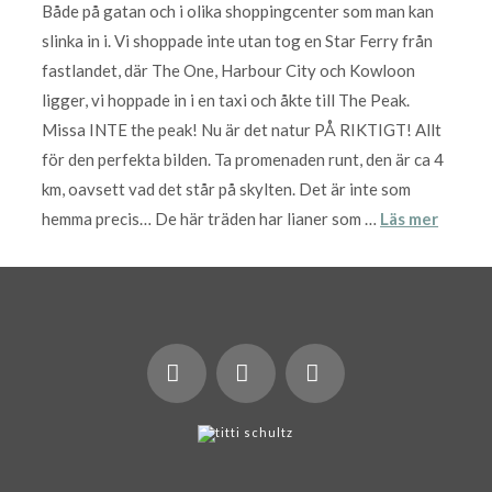
Både på gatan och i olika shoppingcenter som man kan
slinka in i. Vi shoppade inte utan tog en Star Ferry från
fastlandet, där The One, Harbour City och Kowloon
ligger, vi hoppade in i en taxi och åkte till The Peak.
Missa INTE the peak! Nu är det natur PÅ RIKTIGT! Allt
för den perfekta bilden. Ta promenaden runt, den är ca 4
km, oavsett vad det står på skylten. Det är inte som
hemma precis… De här träden har lianer som …
Läs mer
X
LinkedIn
Instagram