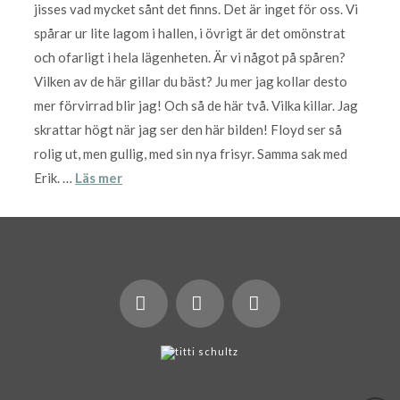
jisses vad mycket sånt det finns. Det är inget för oss. Vi
spårar ur lite lagom i hallen, i övrigt är det omönstrat
och ofarligt i hela lägenheten. Är vi något på spåren?
Vilken av de här gillar du bäst? Ju mer jag kollar desto
mer förvirrad blir jag! Och så de här två. Vilka killar. Jag
skrattar högt när jag ser den här bilden! Floyd ser så
rolig ut, men gullig, med sin nya frisyr. Samma sak med
Erik. …
Läs mer
X
LinkedIn
Instagram