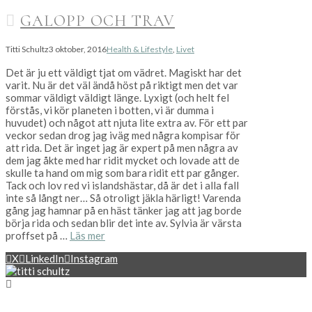
GALOPP OCH TRAV
Titti Schultz
3 oktober, 2016
Health & Lifestyle
,
Livet
Det är ju ett väldigt tjat om vädret. Magiskt har det
varit. Nu är det väl ändå höst på riktigt men det var
sommar väldigt väldigt länge. Lyxigt (och helt fel
förstås, vi kör planeten i botten, vi är dumma i
huvudet) och något att njuta lite extra av. För ett par
veckor sedan drog jag iväg med några kompisar för
att rida. Det är inget jag är expert på men några av
dem jag åkte med har ridit mycket och lovade att de
skulle ta hand om mig som bara ridit ett par gånger.
Tack och lov red vi islandshästar, då är det i alla fall
inte så långt ner… Så otroligt jäkla härligt! Varenda
gång jag hamnar på en häst tänker jag att jag borde
börja rida och sedan blir det inte av. Sylvia är värsta
proffset på …
Läs mer
X
LinkedIn
Instagram