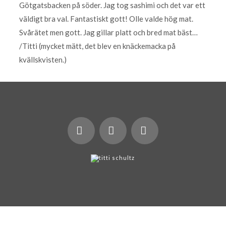
Götgatsbacken på söder. Jag tog sashimi och det var ett
väldigt bra val. Fantastiskt gott! Olle valde hög mat.
Svårätet men gott. Jag gillar platt och bred mat bäst…
/Titti (mycket mätt, det blev en knäckemacka på
kvällskvisten.)
X
LinkedIn
Instagram