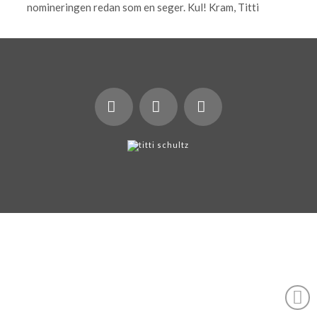
nomineringen redan som en seger. Kul! Kram, Titti
X
LinkedIn
Instagram