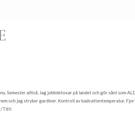
E
t nu. Semester alltså. Jag jobbdetoxar på landet och gör sånt som AL
t hem och jag stryker gardiner. Kontroll av badvattentemperatur. Fjo
ly. /Titti