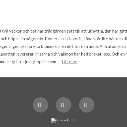
 två veckor och det har trädgården sett till att utnyttja, den har gått
h högre än någonsin. Pioner är en favorit, såna står lite här och där
 egentligen ska ha vita blommor men de blir rosa ändå. Alla utom en. 
Rabatten levererar. Irisarna och vallmon har helt brakat loss. Och en
med mig lite tjusigt ogräs hem. …
Läs mer
X
LinkedIn
Instagram