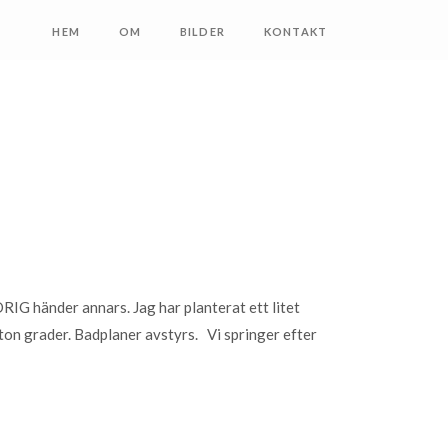
HEM
OM
BILDER
KONTAKT
DRIG händer annars. Jag har planterat ett litet
rton grader. Badplaner avstyrs. Vi springer efter