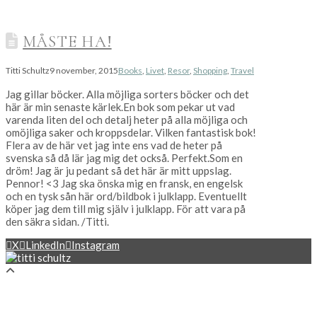
MÅSTE HA!
Titti Schultz
9 november, 2015
Books
,
Livet
,
Resor
,
Shopping
,
Travel
Jag gillar böcker. Alla möjliga sorters böcker och det
här är min senaste kärlek.En bok som pekar ut vad
varenda liten del och detalj heter på alla möjliga och
omöjliga saker och kroppsdelar. Vilken fantastisk bok!
Flera av de här vet jag inte ens vad de heter på
svenska så då lär jag mig det också. Perfekt.Som en
dröm! Jag är ju pedant så det här är mitt uppslag.
Pennor! <3 Jag ska önska mig en fransk, en engelsk
och en tysk sån här ord/bildbok i julklapp. Eventuellt
köper jag dem till mig själv i julklapp. För att vara på
den säkra sidan. /Titti.
X
LinkedIn
Instagram