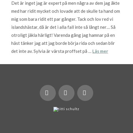
Det är inget jag är expert på men några av dem jag åkte
med har ridit mycket och lovade att de skulle ta hand om
mig som bara ridit ett par gånger. Tack och lov red vi
islandshästar, då är det i alla fall inte så långt ner… Så
otroligt jäkla härligt! Varenda gång jag hamnar på en
häst tänker jag att jag borde börja rida och sedan blir
det inte av. Sylvia är värsta proffset på …
Läs mer
X
LinkedIn
Instagram