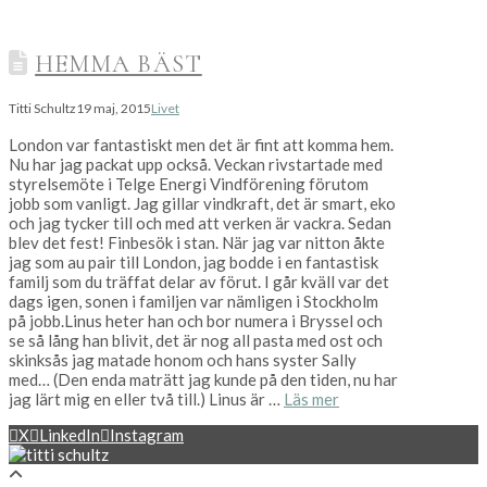
HEMMA BÄST
Titti Schultz
19 maj, 2015
Livet
London var fantastiskt men det är fint att komma hem.
Nu har jag packat upp också. Veckan rivstartade med
styrelsemöte i Telge Energi Vindförening förutom
jobb som vanligt. Jag gillar vindkraft, det är smart, eko
och jag tycker till och med att verken är vackra. Sedan
blev det fest! Finbesök i stan. När jag var nitton åkte
jag som au pair till London, jag bodde i en fantastisk
familj som du träffat delar av förut. I går kväll var det
dags igen, sonen i familjen var nämligen i Stockholm
på jobb.Linus heter han och bor numera i Bryssel och
se så lång han blivit, det är nog all pasta med ost och
skinksås jag matade honom och hans syster Sally
med… (Den enda maträtt jag kunde på den tiden, nu har
jag lärt mig en eller två till.) Linus är …
Läs mer
X
LinkedIn
Instagram