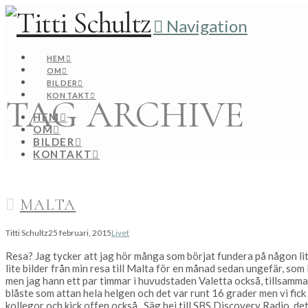
Navigation
HEM
OM
BILDER
KONTAKT
TAG ARCHIVE
HEM
OM
BILDER
KONTAKT
MALTA
Titti Schultz
25 februari, 2015
Livet
Resa? Jag tycker att jag hör många som börjat fundera på någon liten
lite bilder från min resa till Malta för en månad sedan ungefär, som 
men jag hann ett par timmar i huvudstaden Valetta också, tillsamm
blåste som attan hela helgen och det var runt 16 grader men vi fick 
kollegor och kick offen också. Säg hej till SBS Discovery Radio, de