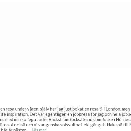
 resa under våren, själv har jag just bokat en resa till London, men j
lite inspiration. Det var egentligen en jobbresa för jag och hela jobb
ans med min kollega Jocke Bäckström (också känd som Jocke i Hörnet…
lite sol också och vi var ganska solsvultna hela gänget! Haka på till 
t här är nästan …
Läs mer