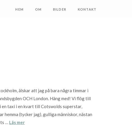
HEM
OM
BILDER
KONTAKT
tockholm, älskar att jag på bara några timmar i
 landsbygden OCH London. Häng med! Vi flög till
n taxi i en kvart till Cotswolds superstar,
 har hemma (tycker jag), gulliga människor, nästan
its …
Läs mer