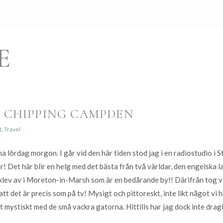
E
 CHIPPING CAMPDEN
t
,
Travel
 lördag morgon. I går vid den här tiden stod jag i en radiostudio i S
! Det här blir en helg med det bästa från två världar, den engelska
lev av i Moreton-in-Marsh som är en bedårande by!! Därifrån tog vi e
att det är precis som på tv! Mysigt och pittoreskt, inte likt något vi
ot mystiskt med de små vackra gatorna. Hittills har jag dock inte drag